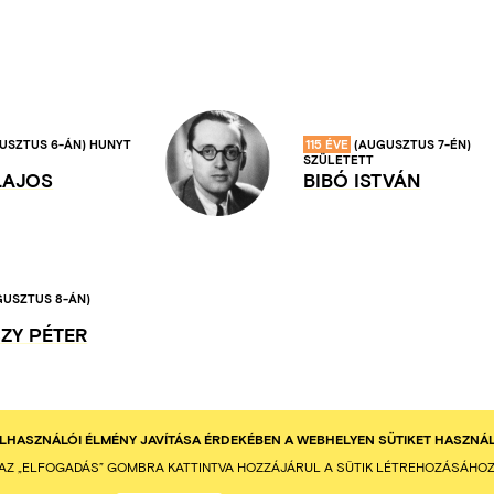
USZTUS 6-ÁN)
HUNYT
115 ÉVE
(AUGUSZTUS 7-ÉN)
SZÜLETETT
LAJOS
BIBÓ ISTVÁN
GUSZTUS 8-ÁN)
ZY PÉTER
ELHASZNÁLÓI ÉLMÉNY JAVÍTÁSA ÉRDEKÉBEN A WEBHELYEN SÜTIKET HASZNÁ
AZ „ELFOGADÁS” GOMBRA KATTINTVA HOZZÁJÁRUL A SÜTIK LÉTREHOZÁSÁHOZ