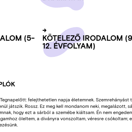
DA­LOM (5-
KÖ­TE­LE­ZŐ IRO­DA­LOM (
12. ÉV­FO­LYAM)
APLÓK
Tegnapelőtt: felejthetetlen napja életemnek. Szemrehányást 
nül játszik. Rossz. Ez meg kell mondanom neki, megalázott, sá
ak, hogy ezt a sárból a szemébe kiáltsam. Én nem engedem e
agamhoz öleltem, a diványra vonszoltam, véresre csókoltam; 
kezésünk.