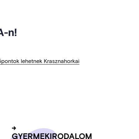
A-n!
pőpontok lehetnek Krasznahorkai
GYER­MEK­IRO­DA­LOM