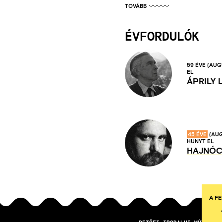
TOVÁBB
ÉVFORDULÓK
59 ÉVE
(AUG
EL
ÁPRILY 
45 ÉVE
(AU
HUNYT EL
HAJNÓC
A F