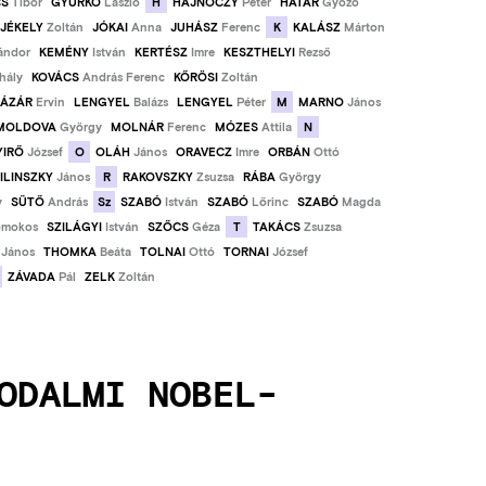
H
CS
Tibor
GYURKÓ
László
HAJNÓCZY
Péter
HATÁR
Győző
K
JÉKELY
Zoltán
JÓKAI
Anna
JUHÁSZ
Ferenc
KALÁSZ
Márton
ándor
KEMÉNY
István
KERTÉSZ
Imre
KESZTHELYI
Rezső
hály
KOVÁCS
András Ferenc
KŐRÖSI
Zoltán
M
LÁZÁR
Ervin
LENGYEL
Balázs
LENGYEL
Péter
MARNO
János
N
MOLDOVA
György
MOLNÁR
Ferenc
MÓZES
Attila
O
YIRŐ
József
OLÁH
János
ORAVECZ
Imre
ORBÁN
Ottó
R
ILINSZKY
János
RAKOVSZKY
Zsuzsa
RÁBA
György
Sz
y
SÜTŐ
András
SZABÓ
István
SZABÓ
Lőrinc
SZABÓ
Magda
T
mokos
SZILÁGYI
István
SZŐCS
Géza
TAKÁCS
Zsuzsa
János
THOMKA
Beáta
TOLNAI
Ottó
TORNAI
József
ZÁVADA
Pál
ZELK
Zoltán
ODALMI NOBEL-