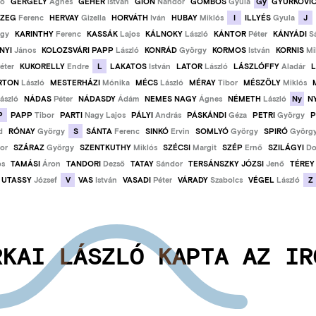
Gy
ló
GERGELY
Ágnes
GÉHER
István
GION
Nándor
GOMBOS
Gyula
GYURKOVI
I
J
CZEG
Ferenc
HERVAY
Gizella
HORVÁTH
Iván
HUBAY
Miklós
ILLYÉS
Gyula
rgy
KARINTHY
Ferenc
KASSÁK
Lajos
KÁLNOKY
László
KÁNTOR
Péter
KÁNYÁDI
S
NYI
János
KOLOZSVÁRI PAPP
László
KONRÁD
György
KORMOS
István
KORNIS
Mi
L
éter
KUKORELLY
Endre
LAKATOS
István
LATOR
László
LÁSZLÓFFY
Aladár
RTON
László
MESTERHÁZI
Mónika
MÉCS
László
MÉRAY
Tibor
MÉSZÖLY
Miklós
Ny
ászló
NÁDAS
Péter
NÁDASDY
Ádám
NEMES NAGY
Ágnes
NÉMETH
László
N
P
PAPP
Tibor
PARTI
Nagy Lajos
PÁLYI
András
PÁSKÁNDI
Géza
PETRI
György
P
S
d
RÓNAY
György
SÁNTA
Ferenc
SINKÓ
Ervin
SOMLYÓ
György
SPIRÓ
Györg
or
SZÁRAZ
György
SZENTKUTHY
Miklós
SZÉCSI
Margit
SZÉP
Ernő
SZILÁGYI
Do
ós
TAMÁSI
Áron
TANDORI
Dezső
TATAY
Sándor
TERSÁNSZKY JÓZSI
Jenő
TÉREY
V
Z
UTASSY
József
VAS
István
VASADI
Péter
VÁRADY
Szabolcs
VÉGEL
László
RKAI LÁSZLÓ KAPTA AZ IR