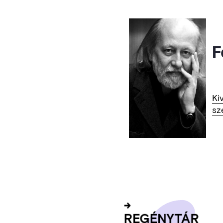
F
Ki
sz
RE­GÉNY­TÁR