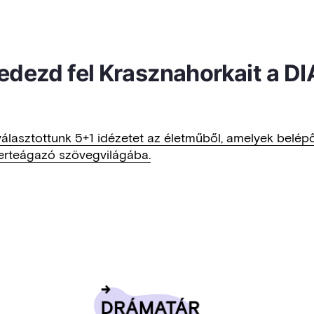
edezd fel Krasznahorkait a DI
választottunk 5+1 idézetet az életműből, amelyek belé
erteágazó szövegvilágába.
DRÁ­MA­TÁR