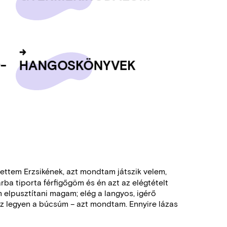
9-
HAN­GOS­KÖNY­VEK
tettem Erzsikének, azt mondtam játszik velem,
rba tiporta férfigőgöm és én azt az elégtételt
lpusztítani magam; elég a langyos, igérő
ez legyen a búcsúm – azt mondtam. Ennyire lázas