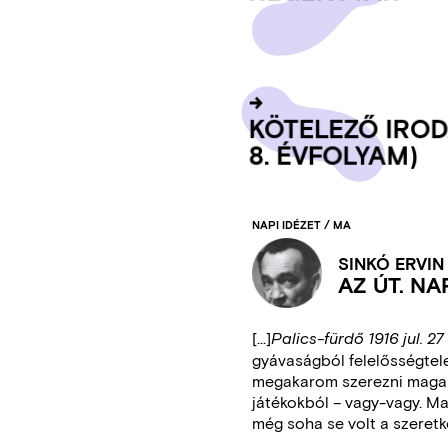
KÖ­TE­LE­ZŐ IRO­
8. ÉV­FO­LYAM)
NAPI IDÉZET / MA
SINKÓ ERVIN
AZ ÚT. N
[...]
Palics-fürdő 1916 jul. 27
gyávaságból felelősségtele
megakarom szerezni magamn
játékokból – vagy-vagy. M
még soha se volt a szeret