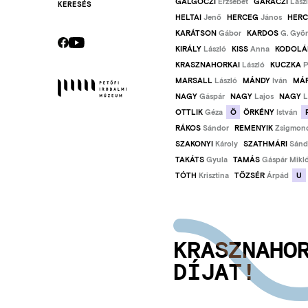
GALGÓCZI
Erzsébet
GARACZI
Lász
KERESÉS
Secondary
HELTAI
Jenő
HERCEG
János
HER
KARÁTSON
Gábor
KARDOS
G. Gyö
navigation
CEBOOK
YOUTUBE
KIRÁLY
László
KISS
Anna
KODOLÁ
Socials
KRASZNAHORKAI
László
KUCZKA
P
MARSALL
László
MÁNDY
Iván
MÁ
NAGY
Gáspár
NAGY
Lajos
NAGY
L
Ö
OTTLIK
Géza
ÖRKÉNY
István
RÁKOS
Sándor
REMENYIK
Zsigmon
SZAKONYI
Károly
SZATHMÁRI
Sánd
TAKÁTS
Gyula
TAMÁS
Gáspár Mikl
U
TÓTH
Krisztina
TŐZSÉR
Árpád
KRASZNAHO
DÍJAT!