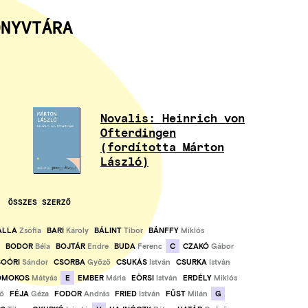
ÖNYVTÁRA
Novalis: Heinrich von
Ofterdingen
(fordította Márton
László)
ÖSSZES SZERZŐ
ALLA
Zsófia
BARI
Károly
BÁLINT
Tibor
BÁNFFY
Miklós
C
BODOR
Béla
BOJTÁR
Endre
BUDA
Ferenc
CZAKÓ
Gábor
SOÓRI
Sándor
CSORBA
Győző
CSUKÁS
István
CSURKA
István
E
OMOKOS
Mátyás
EMBER
Mária
EÖRSI
István
ERDÉLY
Miklós
G
ő
FÉJA
Géza
FODOR
András
FRIED
István
FÜST
Milán