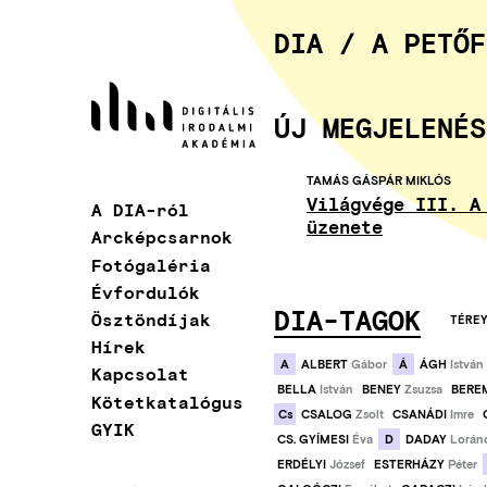
Ugrás
a
DIA / A PETŐF
tartalomra
ÚJ MEGJELENÉS
TAMÁS GÁSPÁR MIKLÓS
Világvége III. A
A DIA-ról
Fő
üzenete
Arcképcsarnok
navigáció
Fotógaléria
Évfordulók
DIA-TAGOK
Ösztöndíjak
TÉRE
Hírek
A
Á
ALBERT
Gábor
ÁGH
István
Kapcsolat
BELLA
István
BENEY
Zsuzsa
BERE
Kötetkatalógus
Cs
CSALOG
Zsolt
CSANÁDI
Imre
GYIK
D
CS. GYÍMESI
Éva
DADAY
Lorán
ERDÉLYI
József
ESTERHÁZY
Péter