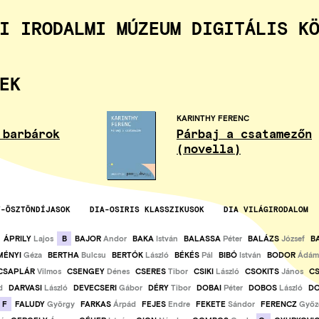
I IRODALMI MÚZEUM DIGITÁLIS K
EK
KARINTHY FERENC
 barbárok
Párbaj a csatamezőn
(novella)
Y-ÖSZTÖNDÍJASOK
DIA-OSIRIS KLASSZIKUSOK
DIA VILÁGIRODALOM
B
ÁPRILY
Lajos
BAJOR
Andor
BAKA
István
BALASSA
Péter
BALÁZS
József
B
MÉNYI
Géza
BERTHA
Bulcsu
BERTÓK
László
BÉKÉS
Pál
BIBÓ
István
BODOR
Ádám
CSAPLÁR
Vilmos
CSENGEY
Dénes
CSERES
Tibor
CSIKI
László
CSOKITS
János
C
d
DARVASI
László
DEVECSERI
Gábor
DÉRY
Tibor
DOBAI
Péter
DOBOS
László
D
F
FALUDY
György
FARKAS
Árpád
FEJES
Endre
FEKETE
Sándor
FERENCZ
Győz