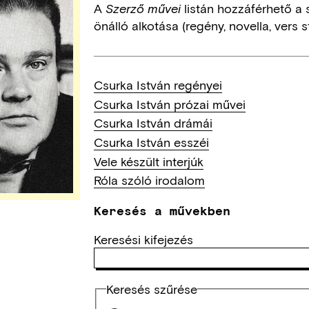
A
listán hozzáférhető a 
Szerző művei
önálló alkotása (regény, novella, vers st
Csurka István regényei
Csurka István prózai művei
Csurka István drámái
Csurka István esszéi
Vele készült interjúk
Róla szóló irodalom
Keresés a művekben
Keresési kifejezés
Keresés szűrése