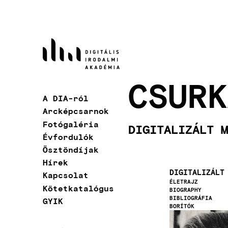
Ugrás
a
tartalomra
CSURK
A DIA-ról
Fő
Arcképcsarnok
navigáció
Fotógaléria
DIGITALIZÁLT M
Évfordulók
Ösztöndíjak
Hírek
DIGITALIZÁLT
Kapcsolat
ÉLETRAJZ
Kötetkatalógus
BIOGRAPHY
BIBLIOGRÁFIA
GYIK
BORÍTÓK
Kép