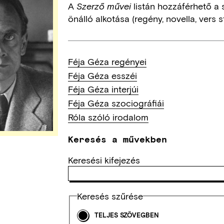
A
listán hozzáférhető a 
Szerző művei
önálló alkotása (regény, novella, vers st
Féja Géza regényei
Féja Géza esszéi
Féja Géza interjúi
Féja Géza szociográfiái
Róla szóló irodalom
Keresés a művekben
Keresési kifejezés
Keresés szűrése
TELJES SZÖVEGBEN