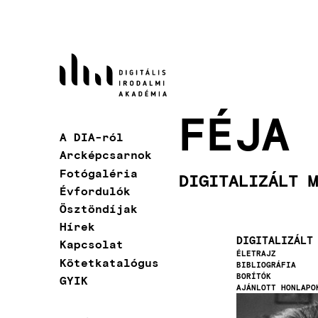
Ugrás
a
tartalomra
FÉJA 
A DIA-ról
Fő
Arcképcsarnok
navigáció
Fotógaléria
DIGITALIZÁLT M
Évfordulók
Ösztöndíjak
Hírek
DIGITALIZÁLT
Kapcsolat
ÉLETRAJZ
Kötetkatalógus
BIBLIOGRÁFIA
BORÍTÓK
GYIK
AJÁNLOTT HONLAPO
Kép