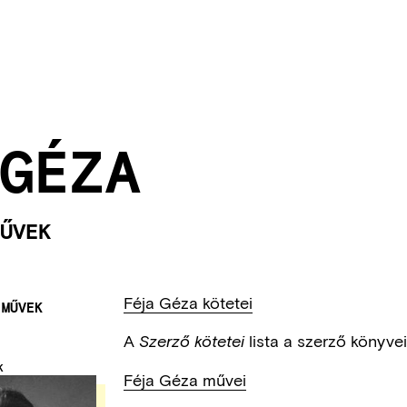
GÉZA
ŰVEK
Féja Géza kötetei
 MŰVEK
A
lista a szerző könyve
Szerző kötetei
K
Féja Géza művei