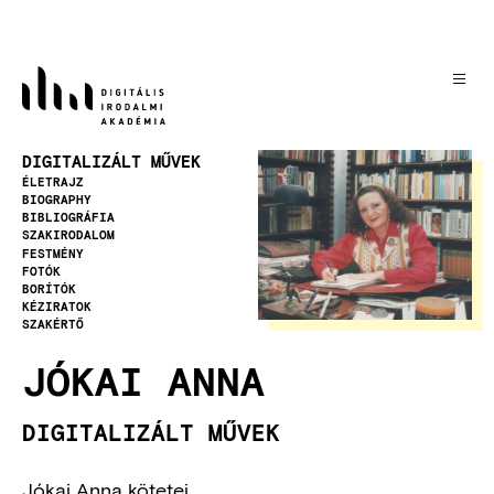
Ugrás
a
tartalomra
Kép
DIGITALIZÁLT MŰVEK
ÉLETRAJZ
BIOGRAPHY
BIBLIOGRÁFIA
SZAKIRODALOM
FESTMÉNY
FOTÓK
BORÍTÓK
KÉZIRATOK
SZAKÉRTŐ
JÓKAI ANNA
DIGITALIZÁLT MŰVEK
Jókai Anna kötetei