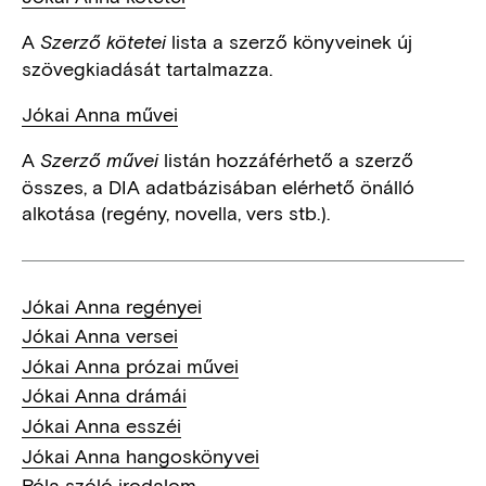
A
lista a szerző könyveinek új
Szerző kötetei
szövegkiadását tartalmazza.
Jókai Anna művei
A
listán hozzáférhető a szerző
Szerző művei
összes, a DIA adatbázisában elérhető önálló
alkotása (regény, novella, vers stb.).
Jókai Anna regényei
Jókai Anna versei
Jókai Anna prózai művei
Jókai Anna drámái
Jókai Anna esszéi
Jókai Anna hangoskönyvei
Róla szóló irodalom