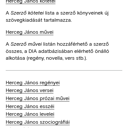
Herceg János kötetei
A
lista a szerző könyveinek új
Szerző kötetei
szövegkiadását tartalmazza.
Herceg János művei
A
listán hozzáférhető a szerző
Szerző művei
összes, a DIA adatbázisában elérhető önálló
alkotása (regény, novella, vers stb.).
Herceg János regényei
Herceg János versei
Herceg János prózai művei
Herceg János esszéi
Herceg János levelei
Herceg János szociográfiái