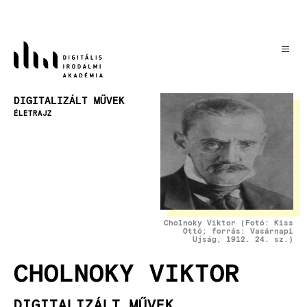
Ugrás
a
tartalomra
Kép
DIGITALIZÁLT MŰVEK
ÉLETRAJZ
Cholnoky Viktor (Fotó: Kiss
Ottó; forrás: Vasárnapi
Ujság, 1912. 24. sz.)
CHOLNOKY VIKTOR
DIGITALIZÁLT MŰVEK