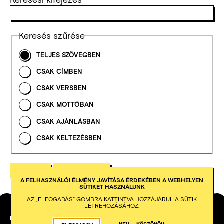
Keresés szűrése
TELJES SZÖVEGBEN
CSAK CÍMBEN
CSAK VERSBEN
CSAK MOTTÓBAN
CSAK AJÁNLÁSBAN
CSAK KELTEZÉSBEN
A FELHASZNÁLÓI ÉLMÉNY JAVÍTÁSA ÉRDEKÉBEN A WEBHELYEN
SÜTIKET HASZNÁLUNK
AZ „ELFOGADÁS” GOMBRA KATTINTVA HOZZÁJÁRUL A SÜTIK
LÉTREHOZÁSÁHOZ.
PETŐFI IRODALMI MÚZEUM