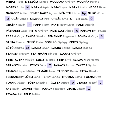
MÉRAY
Tibor
MÉSZÖLY
Miklós
MOLDOVA
György
MOLNÁR
Ferenc
N
MÓZES
Attila
NAGY
Gáspár
NAGY
Lajos
NAGY
László
NÁDAS
Péter
Ny
NÁDASDY
Ádám
NEMES NAGY
Ágnes
NÉMETH
László
NYIRŐ
József
O
Ö
OLÁH
János
ORAVECZ
Imre
ORBÁN
Ottó
OTTLIK
Géza
P
ÖRKÉNY
István
PAPP
Tibor
PARTI
Nagy Lajos
PÁLYI
András
R
PÁSKÁNDI
Géza
PETRI
György
PILINSZKY
János
RAKOVSZKY
Zsuzsa
S
RÁBA
György
RÁKOS
Sándor
REMENYIK
Zsigmond
RÓNAY
György
SÁNTA
Ferenc
SINKÓ
Ervin
SOMLYÓ
György
SPIRÓ
György
Sz
SÜTŐ
András
SZABÓ
István
SZABÓ
Lőrinc
SZABÓ
Magda
SZAKONYI
Károly
SZATHMÁRI
Sándor
SZÁRAZ
György
SZENTKUTHY
Miklós
SZÉCSI
Margit
SZÉP
Ernő
SZILÁGYI
Domokos
T
SZILÁGYI
István
SZŐCS
Géza
TAKÁCS
Zsuzsa
TAKÁTS
Gyula
TAMÁS
Gáspár Miklós
TAMÁSI
Áron
TANDORI
Dezső
TATAY
Sándor
TERSÁNSZKY JÓZSI
Jenő
TÉREY
János
THOMKA
Beáta
TOLNAI
Ottó
U
V
TORNAI
József
TÓTH
Krisztina
TŐZSÉR
Árpád
UTASSY
József
Z
VAS
István
VASADI
Péter
VÁRADY
Szabolcs
VÉGEL
László
ZÁVADA
Pál
ZELK
Zoltán