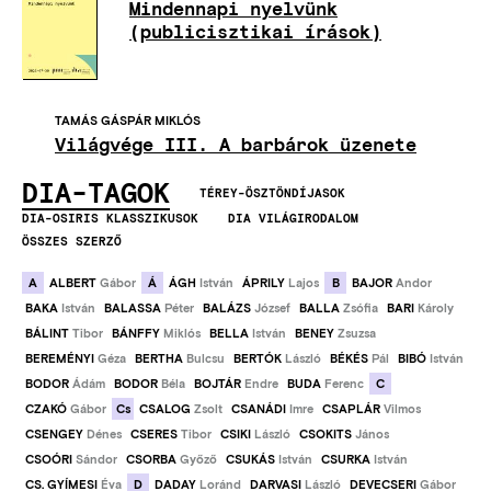
Mindennapi nyelvünk
(publicisztikai írások)
TAMÁS GÁSPÁR MIKLÓS
Világvége III. A barbárok üzenete
DIA-TAGOK
TÉREY-ÖSZTÖNDÍJASOK
DIA-OSIRIS KLASSZIKUSOK
DIA VILÁGIRODALOM
ÖSSZES SZERZŐ
A
Á
B
ALBERT
Gábor
ÁGH
István
ÁPRILY
Lajos
BAJOR
Andor
BAKA
István
BALASSA
Péter
BALÁZS
József
BALLA
Zsófia
BARI
Károly
BÁLINT
Tibor
BÁNFFY
Miklós
BELLA
István
BENEY
Zsuzsa
BEREMÉNYI
Géza
BERTHA
Bulcsu
BERTÓK
László
BÉKÉS
Pál
BIBÓ
István
C
BODOR
Ádám
BODOR
Béla
BOJTÁR
Endre
BUDA
Ferenc
Cs
CZAKÓ
Gábor
CSALOG
Zsolt
CSANÁDI
Imre
CSAPLÁR
Vilmos
CSENGEY
Dénes
CSERES
Tibor
CSIKI
László
CSOKITS
János
CSOÓRI
Sándor
CSORBA
Győző
CSUKÁS
István
CSURKA
István
D
CS. GYÍMESI
Éva
DADAY
Loránd
DARVASI
László
DEVECSERI
Gábor