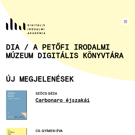
Ugrás
a
tartalomra
DIA / A PETŐFI IRODALMI
MÚZEUM DIGITÁLIS KÖNYVTÁRA
ÚJ MEGJELENÉSEK
SZŐCS GÉZA
Carbonaro éjszakái
CS. GYÍMESI ÉVA