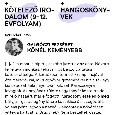
KÖ­TE­LE­ZŐ IRO­
HAN­GOS­KÖNY­
DA­LOM (9-12.
VEK
ÉV­FO­LYAM)
NAPI IDÉZET / MA
GALGÓCZI ERZSÉBET
KŐNÉL KEMÉNYEBB
[...]Júlia most is elpirul, eszébe jutott az az este. Nővére
férje gyári munkás, tehát nincs beszolgáltatási
kötelezettsége. A kertjükben termett krumpli héjával,
ételmaradékkal, muruggyával, gezemicével hizlaltak egy
kis csocsát, talán nyolcvan kilósat. Karácsonyra
levágták. Az anyjának küldtek egy tányér kóstolót, de
mire ő hazaért, már elfogyott. Karácsony estéjén ő meg
bátyja – gazdalegény létére kocsikísérőül szegődött,
valami pénz legyen a háznál – elmentek a nővéréhez,
vitték a kártyát is. Ürügynek? Nem beszéltek össze,