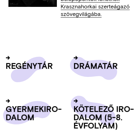
Krasznahorkai szerteágazó
szövegvilágába.
RE­GÉNY­TÁR
DRÁ­MA­TÁR
GYER­MEK­IRO­
KÖ­TE­LE­ZŐ IRO­
DA­LOM
DA­LOM (5-8.
ÉV­FO­LYAM)