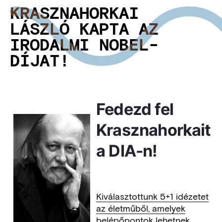
KRASZNAHORKAI
LÁSZLÓ KAPTA AZ
IRODALMI NOBEL-
DÍJAT!
Fedezd fel
Krasznahorkait
a DIA-n!
Kiválasztottunk 5+1 idézetet
az életműből, amelyek
belépőpontok lehetnek