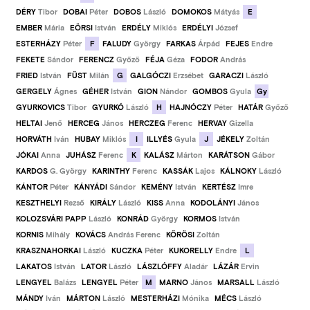
E
DÉRY
Tibor
DOBAI
Péter
DOBOS
László
DOMOKOS
Mátyás
EMBER
Mária
EÖRSI
István
ERDÉLY
Miklós
ERDÉLYI
József
F
ESTERHÁZY
Péter
FALUDY
György
FARKAS
Árpád
FEJES
Endre
FEKETE
Sándor
FERENCZ
Győző
FÉJA
Géza
FODOR
András
G
FRIED
István
FÜST
Milán
GALGÓCZI
Erzsébet
GARACZI
László
Gy
GERGELY
Ágnes
GÉHER
István
GION
Nándor
GOMBOS
Gyula
H
GYURKOVICS
Tibor
GYURKÓ
László
HAJNÓCZY
Péter
HATÁR
Győző
HELTAI
Jenő
HERCEG
János
HERCZEG
Ferenc
HERVAY
Gizella
I
J
HORVÁTH
Iván
HUBAY
Miklós
ILLYÉS
Gyula
JÉKELY
Zoltán
K
JÓKAI
Anna
JUHÁSZ
Ferenc
KALÁSZ
Márton
KARÁTSON
Gábor
KARDOS
G. György
KARINTHY
Ferenc
KASSÁK
Lajos
KÁLNOKY
László
KÁNTOR
Péter
KÁNYÁDI
Sándor
KEMÉNY
István
KERTÉSZ
Imre
KESZTHELYI
Rezső
KIRÁLY
László
KISS
Anna
KODOLÁNYI
János
KOLOZSVÁRI PAPP
László
KONRÁD
György
KORMOS
István
KORNIS
Mihály
KOVÁCS
András Ferenc
KŐRÖSI
Zoltán
L
KRASZNAHORKAI
László
KUCZKA
Péter
KUKORELLY
Endre
LAKATOS
István
LATOR
László
LÁSZLÓFFY
Aladár
LÁZÁR
Ervin
M
LENGYEL
Balázs
LENGYEL
Péter
MARNO
János
MARSALL
László
MÁNDY
Iván
MÁRTON
László
MESTERHÁZI
Mónika
MÉCS
László