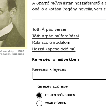
A
listán hozzáférhető a 
Szerző művei
önálló alkotása (regény, novella, vers st
Tóth Árpád versei
Tóth Árpád műfordításai
Róla szóló irodalom
Hozzá kapcsolódó mű
olványkép, 1920
rodalmi Múzeum)
Keresés a művekben
Keresési kifejezés
Keresés szűrése
TELJES SZÖVEGBEN
CSAK CÍMBEN