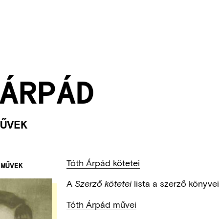
ÁRPÁD
ŰVEK
Tóth Árpád kötetei
 MŰVEK
A
lista a szerző könyve
Szerző kötetei
Tóth Árpád művei