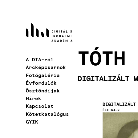
Ugrás
a
tartalomra
TÓTH 
A DIA-ról
Fő
Arcképcsarnok
navigáció
Fotógaléria
DIGITALIZÁLT M
Évfordulók
Ösztöndíjak
Hírek
DIGITALIZÁLT
Kapcsolat
ÉLETRAJZ
Kötetkatalógus
Kép
GYIK