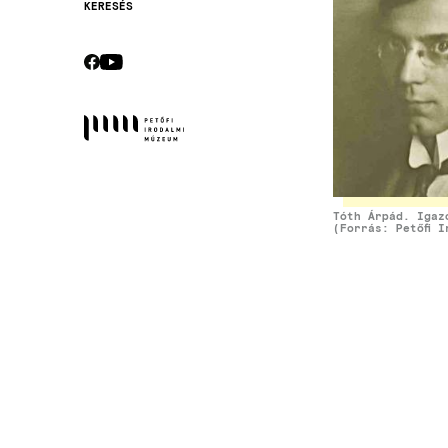
KERESÉS
Secondary
navigation
CEBOOK
YOUTUBE
Socials
Tóth Árpád. Igaz
(Forrás: Petőfi I