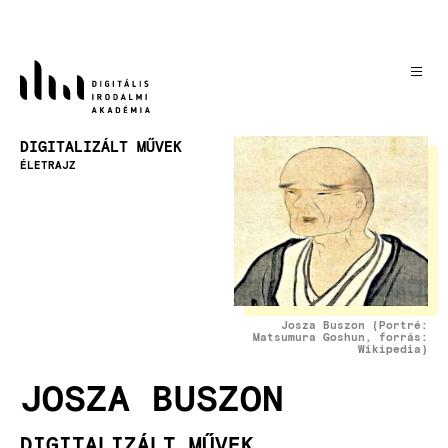
Ugrás
a
tartalomra
Kép
DIGITALIZÁLT MŰVEK
ÉLETRAJZ
Josza Buszon (Portré:
Matsumura Goshun, forrás:
Wikipedia)
JOSZA BUSZON
DIGITALIZÁLT MŰVEK