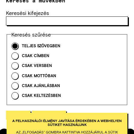
Keresés a művekben
Keresési kifejezés
Keresés szűrése
TELJES SZÖVEGBEN
CSAK CÍMBEN
CSAK VERSBEN
CSAK MOTTÓBAN
CSAK AJÁNLÁSBAN
CSAK KELTEZÉSBEN
A FELHASZNÁLÓI ÉLMÉNY JAVÍTÁSA ÉRDEKÉBEN A WEBHELYEN
SÜTIKET HASZNÁLUNK
AZ „ELFOGADÁS” GOMBRA KATTINTVA HOZZÁJÁRUL A SÜTIK