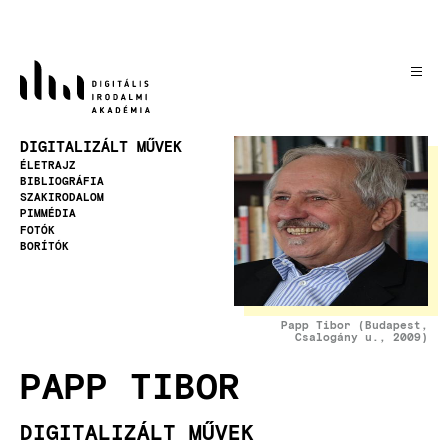
Ugrás
a
tartalomra
Kép
DIGITALIZÁLT MŰVEK
ÉLETRAJZ
BIBLIOGRÁFIA
SZAKIRODALOM
PIMMÉDIA
FOTÓK
BORÍTÓK
Papp Tibor (Budapest,
Csalogány u., 2009)
PAPP TIBOR
DIGITALIZÁLT MŰVEK