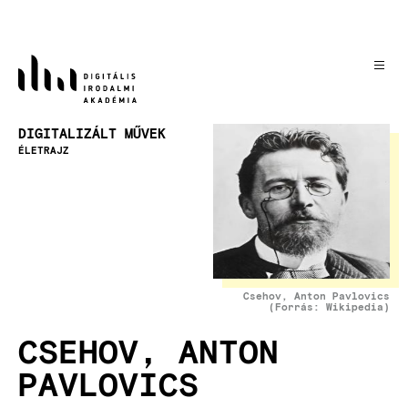
Ugrás
a
tartalomra
Kép
DIGITALIZÁLT MŰVEK
ÉLETRAJZ
Csehov, Anton Pavlovics
(Forrás: Wikipedia)
CSEHOV, ANTON
PAVLOVICS