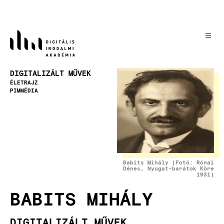
Ugrás
a
tartalomra
Kép
DIGITALIZÁLT MŰVEK
ÉLETRAJZ
PIMMÉDIA
Babits Mihály (Fotó: Rónai
Dénes, Nyugat-barátok Köre
1931)
BABITS MIHÁLY
DIGITALIZÁLT MŰVEK