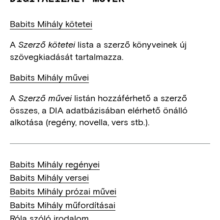
Babits Mihály kötetei
A
lista a szerző könyveinek új
Szerző kötetei
szövegkiadását tartalmazza.
Babits Mihály művei
A
listán hozzáférhető a szerző
Szerző művei
összes, a DIA adatbázisában elérhető önálló
alkotása (regény, novella, vers stb.).
Babits Mihály regényei
Babits Mihály versei
Babits Mihály prózai művei
Babits Mihály műfordításai
Róla szóló irodalom