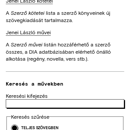
Jenei László kötetei
A
lista a szerző könyveinek új
Szerző kötetei
szövegkiadását tartalmazza.
Jenei László művei
A
listán hozzáférhető a szerző
Szerző művei
összes, a DIA adatbázisában elérhető önálló
alkotása (regény, novella, vers stb.).
Keresés a művekben
Keresési kifejezés
Keresés szűrése
TELJES SZÖVEGBEN