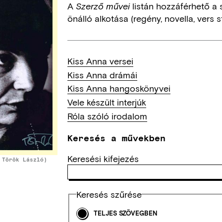
A
listán hozzáférhető a 
Szerző művei
önálló alkotása (regény, novella, vers st
Kiss Anna versei
Kiss Anna drámái
Kiss Anna hangoskönyvei
Vele készült interjúk
Róla szóló irodalom
Keresés a művekben
Keresési kifejezés
 Török László)
Keresés szűrése
TELJES SZÖVEGBEN