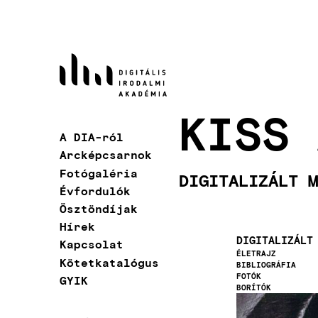
Ugrás
a
tartalomra
KISS 
A DIA-ról
Fő
Arcképcsarnok
navigáció
Fotógaléria
DIGITALIZÁLT M
Évfordulók
Ösztöndíjak
Hírek
DIGITALIZÁLT
Kapcsolat
ÉLETRAJZ
Kötetkatalógus
BIBLIOGRÁFIA
FOTÓK
GYIK
BORÍTÓK
Kép