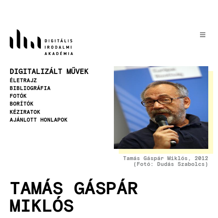
Ugrás
a
tartalomra
Kép
DIGITALIZÁLT MŰVEK
ÉLETRAJZ
BIBLIOGRÁFIA
FOTÓK
BORÍTÓK
KÉZIRATOK
AJÁNLOTT HONLAPOK
Tamás Gáspár Miklós, 2012
(Fotó: Dudás Szabolcs)
TAMÁS GÁSPÁR
MIKLÓS