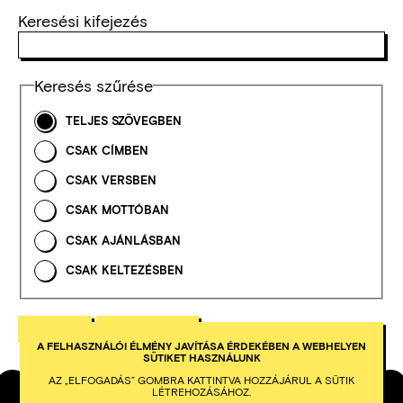
Keresési kifejezés
Keresés szűrése
TELJES SZÖVEGBEN
CSAK CÍMBEN
CSAK VERSBEN
CSAK MOTTÓBAN
CSAK AJÁNLÁSBAN
CSAK KELTEZÉSBEN
A FELHASZNÁLÓI ÉLMÉNY JAVÍTÁSA ÉRDEKÉBEN A WEBHELYEN
SÜTIKET HASZNÁLUNK
AZ „ELFOGADÁS” GOMBRA KATTINTVA HOZZÁJÁRUL A SÜTIK
LÉTREHOZÁSÁHOZ.