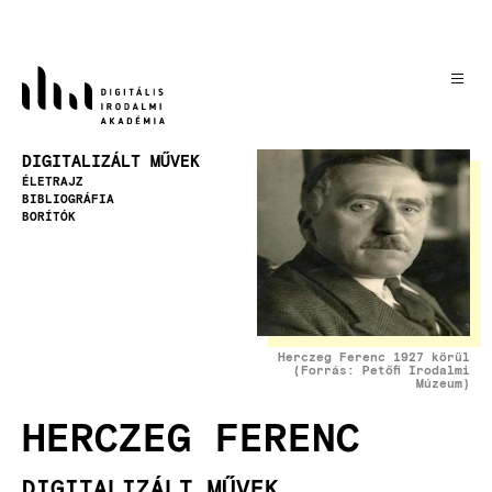
Ugrás
a
tartalomra
Kép
DIGITALIZÁLT MŰVEK
ÉLETRAJZ
BIBLIOGRÁFIA
BORÍTÓK
Herczeg Ferenc 1927 körül
(Forrás: Petőfi Irodalmi
Múzeum)
HERCZEG FERENC
DIGITALIZÁLT MŰVEK