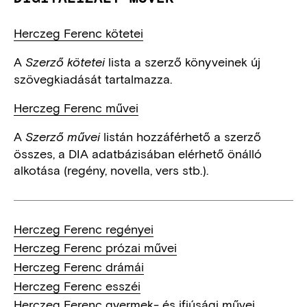
Herczeg Ferenc kötetei
A
lista a szerző könyveinek új
Szerző kötetei
szövegkiadását tartalmazza.
Herczeg Ferenc művei
A
listán hozzáférhető a szerző
Szerző művei
összes, a DIA adatbázisában elérhető önálló
alkotása (regény, novella, vers stb.).
Herczeg Ferenc regényei
Herczeg Ferenc prózai művei
Herczeg Ferenc drámái
Herczeg Ferenc esszéi
Herczeg Ferenc gyermek- és ifjúsági művei