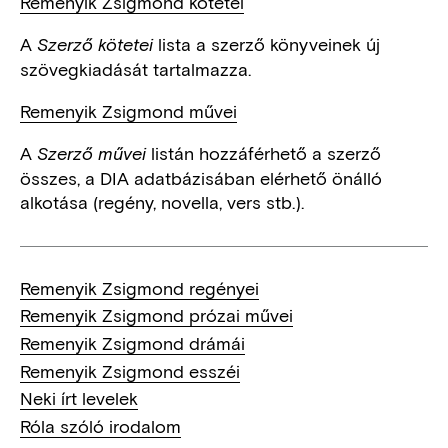
Remenyik Zsigmond kötetei
A
lista a szerző könyveinek új
Szerző kötetei
szövegkiadását tartalmazza.
Remenyik Zsigmond művei
A
listán hozzáférhető a szerző
Szerző művei
összes, a DIA adatbázisában elérhető önálló
alkotása (regény, novella, vers stb.).
Remenyik Zsigmond regényei
Remenyik Zsigmond prózai művei
Remenyik Zsigmond drámái
Remenyik Zsigmond esszéi
Neki írt levelek
Róla szóló irodalom