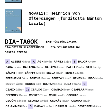
Novalis: Heinrich von
Ofterdingen (fordította Márton
László)
DIA-TAGOK
TÉREY-ÖSZTÖNDÍJASOK
DIA-OSIRIS KLASSZIKUSOK
DIA VILÁGIRODALOM
ÖSSZES SZERZŐ
A
Á
B
ALBERT
Gábor
ÁGH
István
ÁPRILY
Lajos
BAJOR
Andor
BAKA
István
BALASSA
Péter
BALÁZS
József
BALLA
Zsófia
BARI
Károly
BÁLINT
Tibor
BÁNFFY
Miklós
BELLA
István
BENEY
Zsuzsa
BEREMÉNYI
Géza
BERTHA
Bulcsu
BERTÓK
László
BÉKÉS
Pál
BIBÓ
István
C
BODOR
Ádám
BODOR
Béla
BOJTÁR
Endre
BUDA
Ferenc
Cs
CZAKÓ
Gábor
CSALOG
Zsolt
CSANÁDI
Imre
CSAPLÁR
Vilmos
CSENGEY
Dénes
CSERES
Tibor
CSIKI
László
CSOKITS
János
CSOÓRI
Sándor
CSORBA
Győző
CSUKÁS
István
CSURKA
István
D
CS. GYÍMESI
Éva
DADAY
Loránd
DARVASI
László
DEVECSERI
Gábor