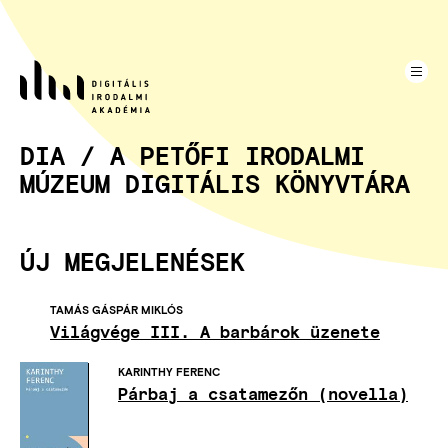
Ugrás
a
tartalomra
DIA / A PETŐFI IRODALMI
MÚZEUM DIGITÁLIS KÖNYVTÁRA
ÚJ MEGJELENÉSEK
TAMÁS GÁSPÁR MIKLÓS
Világvége III. A barbárok üzenete
KARINTHY FERENC
Párbaj a csatamezőn (novella)