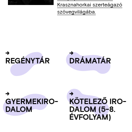
Krasznahorkai szerteágazó
szövegvilágába.
RE­GÉNY­TÁR
DRÁ­MA­TÁR
GYER­MEK­IRO­
KÖ­TE­LE­ZŐ IRO­
DA­LOM
DA­LOM (5-8.
ÉV­FO­LYAM)