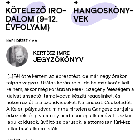
KÖ­TE­LE­ZŐ IRO­
HAN­GOS­KÖNY­
DA­LOM (9-12.
VEK
ÉV­FO­LYAM)
NAPI IDÉZET / MA
KERTÉSZ IMRE
JEGYZŐKÖNYV
[...]Fél ötre kértem az ébresztést, de már négy órakor
talpon vagyok. Utálok korán kelni, de ha már korán kell
kelnem, akkor még korábban kelek. Szegény feleségem a
kialvatlanságtól támolyogva készíti reggelinket, és
nekem az útra a szendvicseket. Narancsot. Csokoládét.
A Keleti pályaudvar, mintha hirtelen a Gangesz partjaira
érkeznék, épp valamely hindu ünnep alkalmával. Üszkös
lábú koldusok, üvöltő zsibárusok, alattomosan fürkész
pillantású alkoholisták.
TOVÁBB