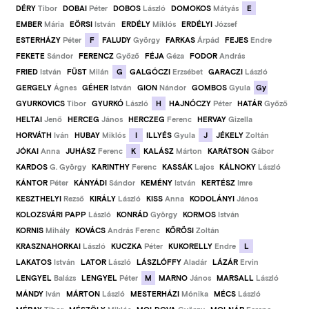
E
DÉRY
Tibor
DOBAI
Péter
DOBOS
László
DOMOKOS
Mátyás
EMBER
Mária
EÖRSI
István
ERDÉLY
Miklós
ERDÉLYI
József
F
ESTERHÁZY
Péter
FALUDY
György
FARKAS
Árpád
FEJES
Endre
FEKETE
Sándor
FERENCZ
Győző
FÉJA
Géza
FODOR
András
G
FRIED
István
FÜST
Milán
GALGÓCZI
Erzsébet
GARACZI
László
Gy
GERGELY
Ágnes
GÉHER
István
GION
Nándor
GOMBOS
Gyula
H
GYURKOVICS
Tibor
GYURKÓ
László
HAJNÓCZY
Péter
HATÁR
Győző
HELTAI
Jenő
HERCEG
János
HERCZEG
Ferenc
HERVAY
Gizella
I
J
HORVÁTH
Iván
HUBAY
Miklós
ILLYÉS
Gyula
JÉKELY
Zoltán
K
JÓKAI
Anna
JUHÁSZ
Ferenc
KALÁSZ
Márton
KARÁTSON
Gábor
KARDOS
G. György
KARINTHY
Ferenc
KASSÁK
Lajos
KÁLNOKY
László
KÁNTOR
Péter
KÁNYÁDI
Sándor
KEMÉNY
István
KERTÉSZ
Imre
KESZTHELYI
Rezső
KIRÁLY
László
KISS
Anna
KODOLÁNYI
János
KOLOZSVÁRI PAPP
László
KONRÁD
György
KORMOS
István
KORNIS
Mihály
KOVÁCS
András Ferenc
KŐRÖSI
Zoltán
L
KRASZNAHORKAI
László
KUCZKA
Péter
KUKORELLY
Endre
LAKATOS
István
LATOR
László
LÁSZLÓFFY
Aladár
LÁZÁR
Ervin
M
LENGYEL
Balázs
LENGYEL
Péter
MARNO
János
MARSALL
László
MÁNDY
Iván
MÁRTON
László
MESTERHÁZI
Mónika
MÉCS
László