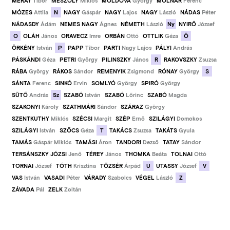
MÉRAY
Tibor
MÉSZÖLY
Miklós
MOLDOVA
György
MOLNÁR
Ferenc
N
MÓZES
Attila
NAGY
Gáspár
NAGY
Lajos
NAGY
László
NÁDAS
Péter
Ny
NÁDASDY
Ádám
NEMES NAGY
Ágnes
NÉMETH
László
NYIRŐ
József
O
Ö
OLÁH
János
ORAVECZ
Imre
ORBÁN
Ottó
OTTLIK
Géza
P
ÖRKÉNY
István
PAPP
Tibor
PARTI
Nagy Lajos
PÁLYI
András
R
PÁSKÁNDI
Géza
PETRI
György
PILINSZKY
János
RAKOVSZKY
Zsuzsa
S
RÁBA
György
RÁKOS
Sándor
REMENYIK
Zsigmond
RÓNAY
György
SÁNTA
Ferenc
SINKÓ
Ervin
SOMLYÓ
György
SPIRÓ
György
Sz
SÜTŐ
András
SZABÓ
István
SZABÓ
Lőrinc
SZABÓ
Magda
SZAKONYI
Károly
SZATHMÁRI
Sándor
SZÁRAZ
György
SZENTKUTHY
Miklós
SZÉCSI
Margit
SZÉP
Ernő
SZILÁGYI
Domokos
T
SZILÁGYI
István
SZŐCS
Géza
TAKÁCS
Zsuzsa
TAKÁTS
Gyula
TAMÁS
Gáspár Miklós
TAMÁSI
Áron
TANDORI
Dezső
TATAY
Sándor
TERSÁNSZKY JÓZSI
Jenő
TÉREY
János
THOMKA
Beáta
TOLNAI
Ottó
U
V
TORNAI
József
TÓTH
Krisztina
TŐZSÉR
Árpád
UTASSY
József
Z
VAS
István
VASADI
Péter
VÁRADY
Szabolcs
VÉGEL
László
ZÁVADA
Pál
ZELK
Zoltán