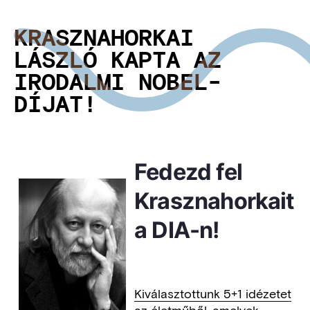
KRASZNAHORKAI
LÁSZLÓ KAPTA AZ
IRODALMI NOBEL-
DÍJAT!
Fedezd fel
Krasznahorkait
a DIA-n!
Kiválasztottunk 5+1 idézetet