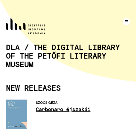
Skip
to
main
content
DLA / THE DIGITAL LIBRARY
OF THE PETŐFI LITERARY
MUSEUM
NEW RELEASES
SZŐCS GÉZA
Carbonaro éjszakái