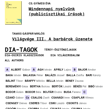
CS. GYÍMESI ÉVA
Mindennapi nyelvünk
(publicisztikai írások)
TAMÁS GÁSPÁR MIKLÓS
Világvége III. A barbárok üzenete
DIA-TAGOK
TÉREY-ÖSZTÖNDÍJASOK
DIA-OSIRIS KLASSZIKUSOK
DIA VILÁGIRODALOM
ALL AUTHORS
A
Á
B
ALBERT
Gábor
ÁGH
István
ÁPRILY
Lajos
BAJOR
Andor
BAKA
István
BALASSA
Péter
BALÁZS
József
BALLA
Zsófia
BARI
Károly
BÁLINT
Tibor
BÁNFFY
Miklós
BELLA
István
BENEY
Zsuzsa
BEREMÉNYI
Géza
BERTHA
Bulcsu
BERTÓK
László
BÉKÉS
Pál
BIBÓ
István
C
BODOR
Ádám
BODOR
Béla
BOJTÁR
Endre
BUDA
Ferenc
Cs
CZAKÓ
Gábor
CSALOG
Zsolt
CSANÁDI
Imre
CSAPLÁR
Vilmos
CSENGEY
Dénes
CSERES
Tibor
CSIKI
László
CSOKITS
János
CSOÓRI
Sándor
CSORBA
Győző
CSUKÁS
István
CSURKA
István