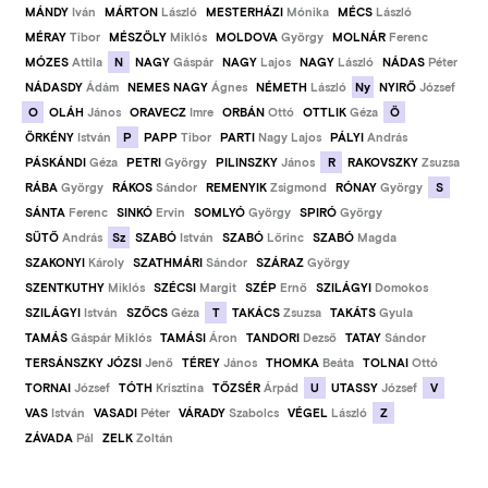
MÁNDY
Iván
MÁRTON
László
MESTERHÁZI
Mónika
MÉCS
László
MÉRAY
Tibor
MÉSZÖLY
Miklós
MOLDOVA
György
MOLNÁR
Ferenc
N
MÓZES
Attila
NAGY
Gáspár
NAGY
Lajos
NAGY
László
NÁDAS
Péter
Ny
NÁDASDY
Ádám
NEMES NAGY
Ágnes
NÉMETH
László
NYIRŐ
József
O
Ö
OLÁH
János
ORAVECZ
Imre
ORBÁN
Ottó
OTTLIK
Géza
P
ÖRKÉNY
István
PAPP
Tibor
PARTI
Nagy Lajos
PÁLYI
András
R
PÁSKÁNDI
Géza
PETRI
György
PILINSZKY
János
RAKOVSZKY
Zsuzsa
S
RÁBA
György
RÁKOS
Sándor
REMENYIK
Zsigmond
RÓNAY
György
SÁNTA
Ferenc
SINKÓ
Ervin
SOMLYÓ
György
SPIRÓ
György
Sz
SÜTŐ
András
SZABÓ
István
SZABÓ
Lőrinc
SZABÓ
Magda
SZAKONYI
Károly
SZATHMÁRI
Sándor
SZÁRAZ
György
SZENTKUTHY
Miklós
SZÉCSI
Margit
SZÉP
Ernő
SZILÁGYI
Domokos
T
SZILÁGYI
István
SZŐCS
Géza
TAKÁCS
Zsuzsa
TAKÁTS
Gyula
TAMÁS
Gáspár Miklós
TAMÁSI
Áron
TANDORI
Dezső
TATAY
Sándor
TERSÁNSZKY JÓZSI
Jenő
TÉREY
János
THOMKA
Beáta
TOLNAI
Ottó
U
V
TORNAI
József
TÓTH
Krisztina
TŐZSÉR
Árpád
UTASSY
József
Z
VAS
István
VASADI
Péter
VÁRADY
Szabolcs
VÉGEL
László
ZÁVADA
Pál
ZELK
Zoltán