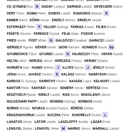
D
CS. GYÍMESI
Éva
DADAY
Loránd
DARVASI
László
DEVECSERI
Gábor
E
DÉRY
Tibor
DOBAI
Péter
DOBOS
László
DOMOKOS
Mátyás
EMBER
Mária
EÖRSI
István
ERDÉLY
Miklós
ERDÉLYI
József
F
ESTERHÁZY
Péter
FALUDY
György
FARKAS
Árpád
FEJES
Endre
FEKETE
Sándor
FERENCZ
Győző
FÉJA
Géza
FODOR
András
G
FRIED
István
FÜST
Milán
GALGÓCZI
Erzsébet
GARACZI
László
Gy
GERGELY
Ágnes
GÉHER
István
GION
Nándor
GOMBOS
Gyula
H
GYURKOVICS
Tibor
GYURKÓ
László
HAJNÓCZY
Péter
HATÁR
Győző
HELTAI
Jenő
HERCEG
János
HERCZEG
Ferenc
HERVAY
Gizella
I
J
HORVÁTH
Iván
HUBAY
Miklós
ILLYÉS
Gyula
JÉKELY
Zoltán
K
JÓKAI
Anna
JUHÁSZ
Ferenc
KALÁSZ
Márton
KARÁTSON
Gábor
KARDOS
G. György
KARINTHY
Ferenc
KASSÁK
Lajos
KÁLNOKY
László
KÁNTOR
Péter
KÁNYÁDI
Sándor
KEMÉNY
István
KERTÉSZ
Imre
KESZTHELYI
Rezső
KIRÁLY
László
KISS
Anna
KODOLÁNYI
János
KOLOZSVÁRI PAPP
László
KONRÁD
György
KORMOS
István
KORNIS
Mihály
KOVÁCS
András Ferenc
KŐRÖSI
Zoltán
L
KRASZNAHORKAI
László
KUCZKA
Péter
KUKORELLY
Endre
LAKATOS
István
LATOR
László
LÁSZLÓFFY
Aladár
LÁZÁR
Ervin
M
LENGYEL
Balázs
LENGYEL
Péter
MARNO
János
MARSALL
László