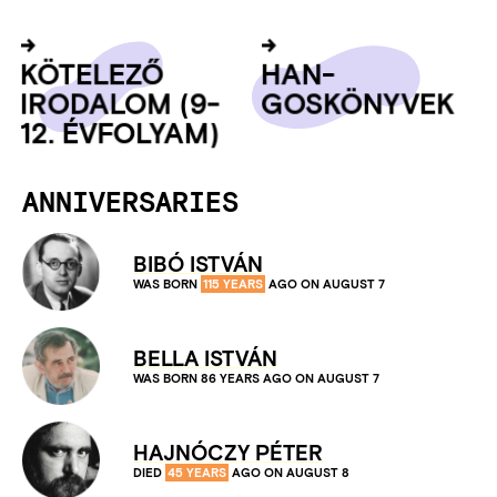
KÖTELEZŐ
HAN­
IRODA­LOM (9-
GOSKÖNYVEK
12. ÉV­FOLYAM)
ANNIVERSARIES
BIBÓ ISTVÁN
WAS BORN
115 YEARS
AGO
ON AUGUST 7
BELLA ISTVÁN
WAS BORN
86 YEARS
AGO
ON AUGUST 7
HAJNÓCZY PÉTER
DIED
45 YEARS
AGO
ON AUGUST 8