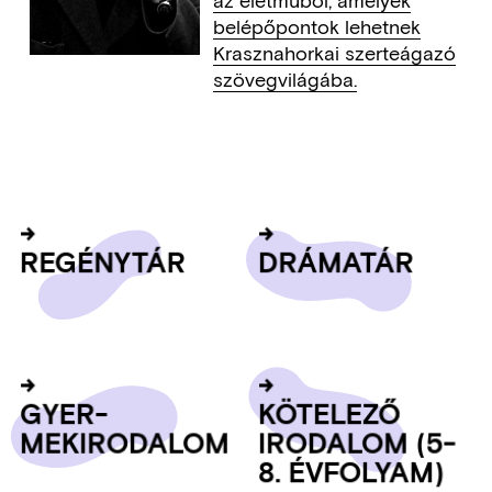
az életműből, amelyek
belépőpontok lehetnek
Krasznahorkai szerteágazó
szövegvilágába.
REGÉNYTÁR
DRÁMATÁR
GY­ER­
KÖTELEZŐ
MEKIRODA­LOM
IRODA­LOM (5-
8. ÉV­FOLYAM)