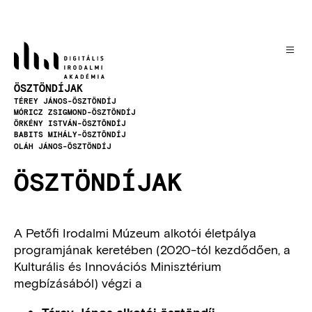
Skip
to
main
content
ÖSZTÖNDÍJAK
NAVIGATION
TÉREY JÁNOS-ÖSZTÖNDÍJ
MÓRICZ ZSIGMOND-ÖSZTÖNDÍJ
ÖRKÉNY ISTVÁN-ÖSZTÖNDÍJ
BABITS MIHÁLY-ÖSZTÖNDÍJ
OLÁH JÁNOS-ÖSZTÖNDÍJ
ÖSZTÖNDÍJAK
A Petőfi Irodalmi Múzeum alkotói életpálya
programjának keretében (2020-tól kezdődően, a
Kulturális és Innovációs Minisztérium
megbízásából) végzi a