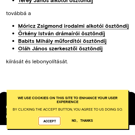
Térey János alkotói ösztöndíj
továbbá a
Móricz Zsigmond irodalmi alkotói ösztöndíj
Örkény István drámaírói ösztöndíj
Babits Mihály műfordítói ösztöndíj
Oláh János szerkesztői ösztöndíj
kiírását és lebonyolítását.
WE USE COOKIES ON THIS SITE TO ENHANCE YOUR USER
EXPERIENCE
PETŐFI LITERARY MUSEUM
BY CLICKING THE ACCEPT BUTTON, YOU AGREE TO US DOING SO.
1053
BUDAPEST
KÁROLYI UTCA 16.
DEVELOPED BY INTEGRAL VISION
NO, THANKS
ACCEPT