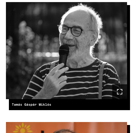
IMAGE
Tamás Gáspár Miklós