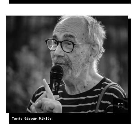
IMAGE
Tamás Gáspár Miklós