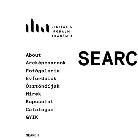
Skip
to
main
content
SEARC
About
Main
Arcképcsarnok
navigation
Fotógaléria
Évfordulók
Ösztöndíjak
Hírek
Kapcsolat
Catalogue
GYIK
SEARCH