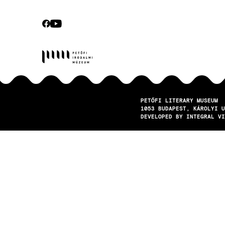
Secondary
navigation
CEBOOK
YOUTUBE
Socials
PETŐFI LITERARY MUSEUM
1053
BUDAPEST
KÁROLYI U
DEVELOPED BY INTEGRAL VI