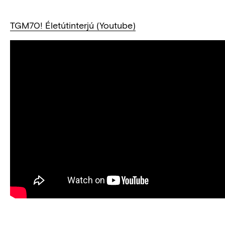
TGM70! Életútinterjú (Youtube)