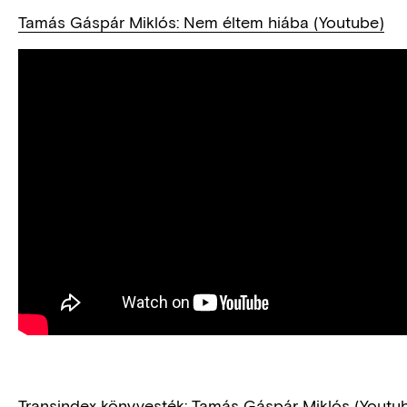
Tamás Gáspár Miklós: Nem éltem hiába (Youtube)
Transindex könyvesték: Tamás Gáspár Miklós (Youtu