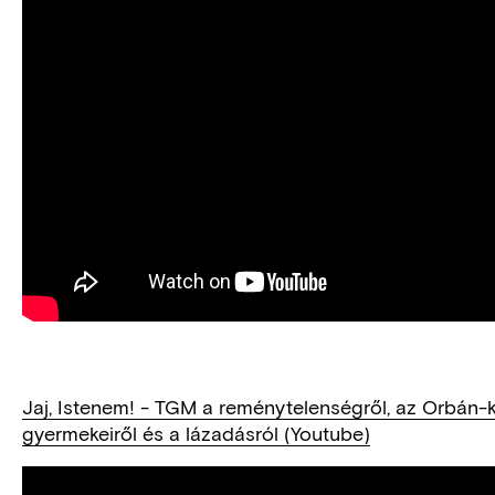
Jaj, Istenem! - TGM a reménytelenségről, az Orbán-
gyermekeiről és a lázadásról (Youtube)