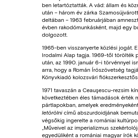
ben letartóztatták. A vád: állam és kö
után – három év zárka Szamosújvárot
deltában – 1963 februárjában amneszti
évben rakodómunkásként, majd egy buk
dolgozott.
1965-ben visszanyerte közlési jogát. E
Irodalmi Alap tagja. 1969-től törölték 
után, az 1990. január 6-i törvénnyel is
arra, hogy a Román Írószövetség tagjáv
Könyvkiadó kolozsvári fiókszerkesztős
1971 tavaszán a Ceauşescu-rezsim kína
következtében éles támadások érték 
pártlapokban, amelyek eredményeként 
című abszurdoidjának bemuta
letörölni
végsőkig ingerelte a romániai kultúrpo
„Műveivel az imperializmus szekértolój
egyedüliként a romániai magyar írók k