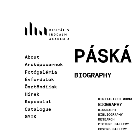
Skip
to
main
content
PÁSKÁ
About
Main
Arcképcsarnok
navigation
Fotógaléria
BIOGRAPHY
Évfordulók
Ösztöndíjak
Hírek
DIGITALIZED WORK
Kapcsolat
BIOGRAPHY
Catalogue
BIOGRAPHY
BIBLIOGRAPHY
GYIK
RESEARCH
PICTURE GALLERY
COVERS GALLERY