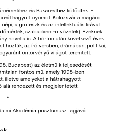
árnémetihez és Bukaresthez kötődtek. E
ocreál hagyott nyomot. Kolozsvár a magára
népi, a groteszk és az intellektuális lírával
 időmérték, szabadvers-ötvözetek). Ezeknek
ny novella is. A börtön után következő évek
t hozták; az író versben, drámában, politikai,
n egyaránt öntörvényű világot teremtett.
–95, Budapest) az életmű kiteljesedését
zámtalan fontos mű, amely 1995-ben
t, illetve amelyeket a hátrahagyott
 alá rendezett és megjelentetett.
*
rodalmi Akadémia posztumusz tagjává
sek