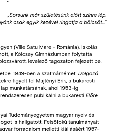
*
„Sorsunk már születésünk előtt színre lép.
yánk csak egyik kezével ringatja a bölcsőt…”
gyen (Viile Satu Mare – Románia). Iskolás
ott, a Kölcsey Gimnáziumban folytatta
lozsvárott, levelező tagozaton fejezett be.
 életbe. 1949-ben a szatmárnémeti
Dolgozó
ekre figyelt fel Majtényi Erik, a bukaresti
 lap munkatársának, ahol 1953-ig
 rendszeresen publikálni a bukaresti
Előre
Bolyai Tudományegyetem magyar nyelv és
jogot is hallgatott. Felsőfokú tanulmányait
gyar forradalom melletti kiállásáért 1957-