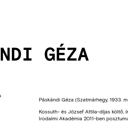
NDI GÉZA
S
Páskándi Géza (Szatmárhegy, 1933. máj
Kossuth- és József Attila-díjas költő, ír
Irodalmi Akadémia 2011-ben posztumus