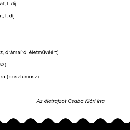
 I. díj
 I. díj
, drámaírói életművéért)
sz)
ára (posztumusz)
Az életrajzot Csaba Klári írta.