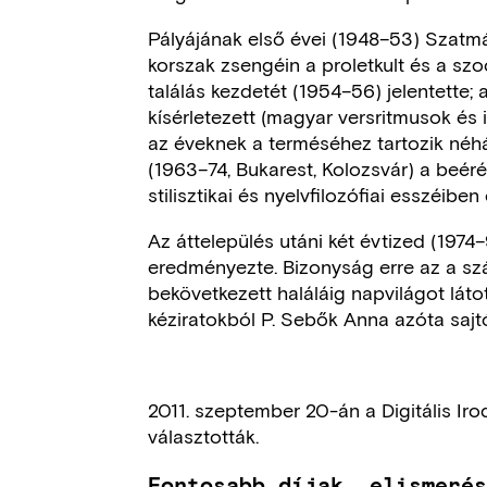
Pályájának első évei (1948–53) Szatm
korszak zsengéin a proletkult és a sz
találás kezdetét (1954–56) jelentette; a 
kísérletezett (magyar versritmusok és
az éveknek a terméséhez tartozik néhá
(1963–74, Bukarest, Kolozsvár) a beérés
stilisztikai és nyelvfilozófiai esszéibe
Az áttelepülés utáni két évtized (1974
eredményezte. Bizonyság erre az a s
bekövetkezett haláláig napvilágot látot
kéziratokból P. Sebők Anna azóta sajtó
2011. szeptember 20-án a Digitális I
választották.
Fontosabb díjak, elismeré