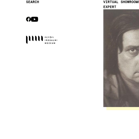
VIRTUAL SHOWROOM
SEARCH
EXPERT
Secondary
Image
navigation
CEBOOK
YOUTUBE
Socials