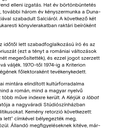
zrend elleni izgatás. Hat év börtönbüntetés
t, további három év kényszermunka a Duna-
ával szabadult Salciáról. A következő két
aresti könyvlerakatban raktári beíróként
z időtől lett szabadfoglalkozású író és az
priuszát (ezt a tényt a romániai változások
mét megerősítették), és ezzel jogot szerzett
á váljék. 1970-től 1974-ig a Kriterion
égének főlektoraként tevékenykedett.
i mintára elindított kultúrforradalma
mind a román, mind a magyar nyelvű
több műve indexre került. A
Kérjük a lábat
tója a nagyváradi Stúdiószínházban
litikusokat. Kemény retorzió következett:
a lett” címkével bélyegezték meg,
özül. Állandó megfigyeléseknek kitéve, már-