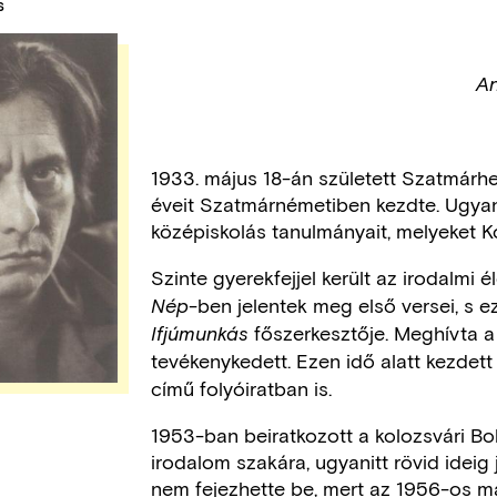
S
An
1933. május 18-án született Szatmárhe
éveit Szatmárnémetiben kezdte. Ugyan
középiskolás tanulmányait, melyeket Ko
Szinte gyerekfejjel került az irodalmi
-ben jelentek meg első versei, s ez
Nép
főszerkesztője. Meghívta a
Ifjúmunkás
tevékenykedett. Ezen idő alatt kezdett
című folyóiratban is.
1953-ban beiratkozott a kolozsvári 
irodalom szakára, ugyanitt rövid ideig 
nem fejezhette be, mert az 1956-os ma