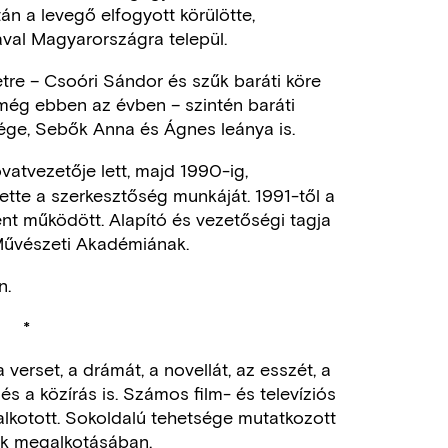
után a levegő elfogyott körülötte,
val Magyarországra települ.
etre – Csoóri Sándor és szűk baráti köre
s még ebben az évben – szintén baráti
sége, Sebők Anna és Ágnes leánya is.
vatvezetője lett, majd 1990-ig,
ette a szerkesztőség munkáját. 1991-től a
nt működött. Alapító és vezetőségi tagja
Művészeti Akadémiának.
n.
*
verset, a drámát, a novellát, az esszét, a
s a közírás is. Számos film- és televíziós
alkotott. Sokoldalú tehetsége mutatkozott
k megalkotásában.