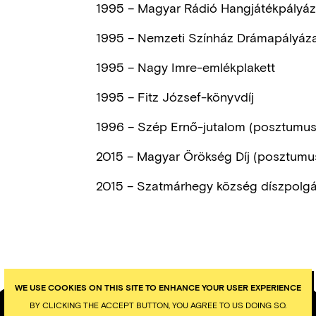
1995 – Magyar Rádió Hangjátékpályázat,
1995 – Nemzeti Színház Drámapályázat,
1995 – Nagy Imre-emlékplakett
1995 – Fitz József-könyvdíj
1996 – Szép Ernő-jutalom (posztumusz
2015 – Magyar Örökség Díj (posztumu
2015 – Szatmárhegy község díszpolg
WE USE COOKIES ON THIS SITE TO ENHANCE YOUR USER EXPERIENCE
BY CLICKING THE ACCEPT BUTTON, YOU AGREE TO US DOING SO.