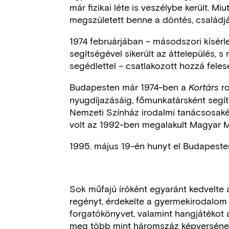
már fizikai léte is veszélybe került. Mi
megszületett benne a döntés, családjá
1974 februárjában – másodszori kísérl
segítségével sikerült az áttelepülés, 
segédlettel – csatlakozott hozzá fele
Budapesten már 1974-ben a
ro
Kortárs
nyugdíjazásáig, főmunkatársként segít
Nemzeti Színház irodalmi tanácsosaké
volt az 1992-ben megalakult Magyar 
1995. május 19-én hunyt el Budapeste
Sok műfajú íróként egyaránt kedvelte a 
regényt, érdekelte a gyermekirodalom é
forgatókönyvet, valamint hangjátékot 
meg több mint háromszáz képverséne