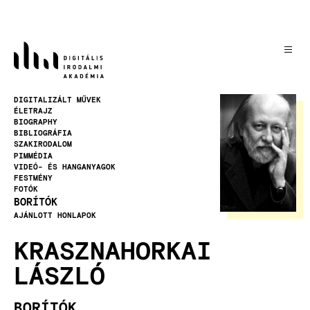
Ugrás
a
tartalomra
Kép
DIGITALIZÁLT MŰVEK
ÉLETRAJZ
BIOGRAPHY
BIBLIOGRÁFIA
SZAKIRODALOM
PIMMÉDIA
VIDEÓ- ÉS HANGANYAGOK
FESTMÉNY
FOTÓK
BORÍTÓK
AJÁNLOTT HONLAPOK
KRASZNAHORKAI
LÁSZLÓ
BORÍTÓK