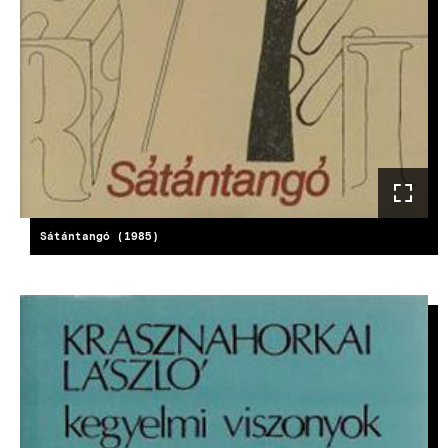
Sátántangó (1985)
KÉP