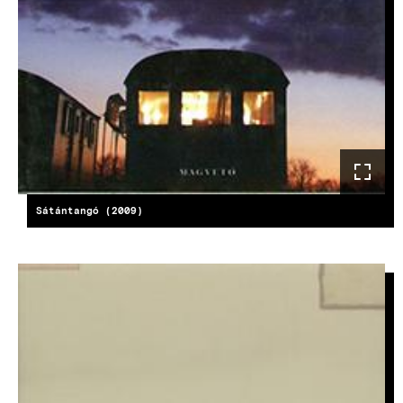
Sátántangó (2009)
KÉP