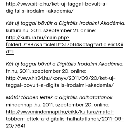
http://www.sit-e.hu/ket-uj-taggal-bovult-a-
digitalis-irodalmi-akademia/
Két új taggal bővült a Digitális Irodalmi Akadémia.
kultura.hu, 2011. szeptember 21. online:
http://kultura.hu/main.php?
folderID=887&articleID=317564&ctag=articlelist&ii
d=1
Két új taggal bővül a Digitális Irodalmi Akadémia.
fn.hu, 2011. szeptember 20. online:
http://www.hir24.hu/konyv/2011/09/20/ket-uj-
taggal-bovult-a-digitalis-irodalmi-akademia/
Mától többen lettek a digitális halhatatlanok.
mindennapi.hu, 2011. szeptember 20. online:
http://www.mindennapi.hu/cikk/kultura/matol-
tobben-lettek-a-digitalis-halhatatlanok/2011-09-
20/7641