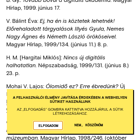
Tovább bővül a digitális akadémia.
Hírlap, 1999. június 17.
V. Bálint Éva:
Ej, ha én is köztetek lehetnék!
Előrehaladott tárgyalások Illyés Gyula, Nemes
Nagy Ágnes és Németh László örököseivel.
Magyar Hírlap, 1999/134. (június 11.) 8. p.
H. M. [Hargitai Miklós]:
Nincs új digitális
Népszabadság, 1999/131. (június 8.)
halhatatlan.
23. p.
Mohai V. Lajos:
Új
Ólomidő ez? Erre ébredünk?
Forrás, 1999/3. 84-91. p.
A FELHASZNÁLÓI ÉLMÉNY JAVÍTÁSA ÉRDEKÉBEN A WEBHELYEN
http://epa.oszk.hu/00000/00016/00043/99031
SÜTIKET HASZNÁLUNK
6.htm
AZ „ELFOGADÁS” GOMBRA KATTINTVA HOZZÁJÁRUL A SÜTIK
LÉTREHOZÁSÁHOZ.
Csernus János – Tomkiss Tamás:
Két háza lesz a
NEM, KÖSZÖNÖM
ELFOGADOM
magyar irodalomnak? Kortárs szerzők a
Magyar Hírlap, 1998/246. (október
múzeumban.