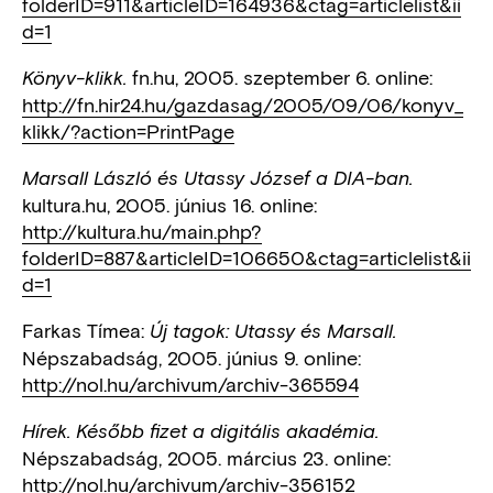
folderID=911&articleID=164936&ctag=articlelist&ii
d=1
fn.hu, 2005. szeptember 6. online:
Könyv-klikk.
http://fn.hir24.hu/gazdasag/2005/09/06/konyv_
klikk/?action=PrintPage
Marsall László és Utassy József a DIA-ban.
kultura.hu, 2005. június 16. online:
http://kultura.hu/main.php?
folderID=887&articleID=106650&ctag=articlelist&ii
d=1
Farkas Tímea:
Új tagok: Utassy és Marsall.
Népszabadság, 2005. június 9. online:
http://nol.hu/archivum/archiv-365594
Hírek. Később fizet a digitális akadémia.
Népszabadság, 2005. március 23. online:
http://nol.hu/archivum/archiv-356152