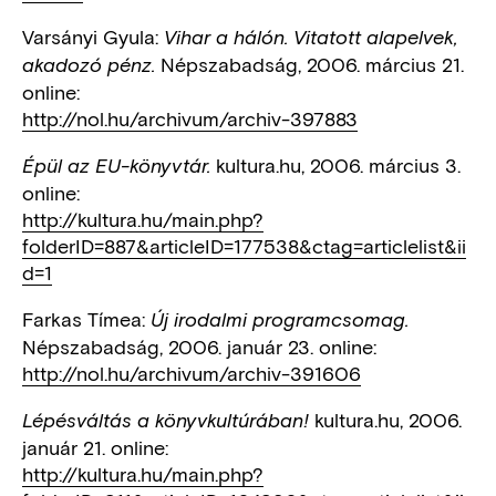
Varsányi Gyula:
Vihar a hálón. Vitatott alapelvek,
Népszabadság, 2006. március 21.
akadozó pénz.
online:
http://nol.hu/archivum/archiv-397883
kultura.hu, 2006. március 3.
Épül az EU-könyvtár.
online:
http://kultura.hu/main.php?
folderID=887&articleID=177538&ctag=articlelist&ii
d=1
Farkas Tímea:
Új irodalmi programcsomag.
Népszabadság, 2006. január 23. online:
http://nol.hu/archivum/archiv-391606
kultura.hu, 2006.
Lépésváltás a könyvkultúrában!
január 21. online:
http://kultura.hu/main.php?