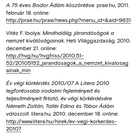
prae.hu, 2011.
A 75 éves Bodor Ádám köszöntése.
február 18. online:
http://prae.hu/prae/news.php?menu_id=&aid=9631
Vitéz F. Ibolya:
Mindhalálig, járandóságok a
Heti Világgazdaság, 2010.
nemzet kiválóságainak.
december 21. online:
http://hvg.hu/hvgfriss/2010.51-
52/20105152_jarandosagok_a_nemzet_kivalosag
ainak_min
Év végi körkérdés 2010/07 A Litera 2010
legfontosabb irodalmi fejleményeit és
teljesítményeit firtató, év végi körkérdésére
Németh Zoltán, Tallér Edina és Tábor Ádám
litera.hu, 2010. december 18. online:
válaszolt.
http://www.litera.hu/hirek/ev-vegi-korkerdes-
20107