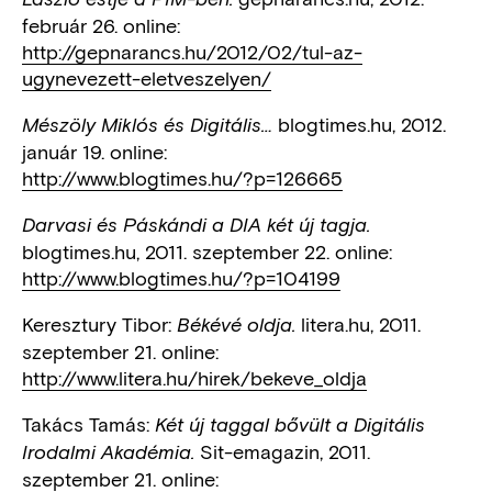
február 26. online:
http://gepnarancs.hu/2012/02/tul-az-
ugynevezett-eletveszelyen/
blogtimes.hu, 2012.
Mészöly Miklós és Digitális…
január 19. online:
http://www.blogtimes.hu/?p=126665
Darvasi és Páskándi a DIA két új tagja.
blogtimes.hu, 2011. szeptember 22. online:
http://www.blogtimes.hu/?p=104199
Keresztury Tibor:
litera.hu, 2011.
Békévé oldja.
szeptember 21. online:
http://www.litera.hu/hirek/bekeve_oldja
Takács Tamás:
Két új taggal bővült a Digitális
Sit-emagazin, 2011.
Irodalmi Akadémia.
szeptember 21. online: