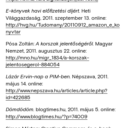
Heti
E-könyvek havi előfizetési díjért.
Világgazdaság, 2011. szeptember 13. online:
http://hvg.hu/Tudomany/20110912_amazon_e_ko
nyvtar
Pósa Zoltán:
Magyar
A korszak jelentőségéről.
Nemzet, 2011. augusztus 22. online:
http://mno.hu/migr_1834/a-korszak-
jelentosegerol-884054
Népszava, 2011.
Lázár Ervin-nap a PIM-ben.
május 14. online:
http://www.nepszava.hu/articles/article.php?
id=422685
blogtimes.hu, 2011. május 5. online:
Dömdödöm.
http://www.blogtimes.hu/?p=74009