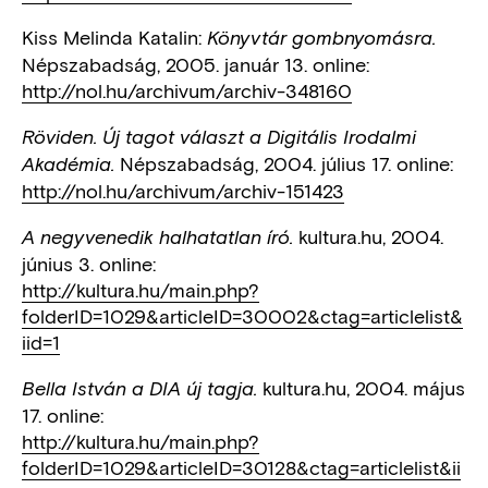
Kiss Melinda Katalin:
Könyvtár gombnyomásra.
Népszabadság, 2005. január 13. online:
http://nol.hu/archivum/archiv-348160
Röviden. Új tagot választ a Digitális Irodalmi
Népszabadság, 2004. július 17. online:
Akadémia.
http://nol.hu/archivum/archiv-151423
kultura.hu, 2004.
A negyvenedik halhatatlan író.
június 3. online:
http://kultura.hu/main.php?
folderID=1029&articleID=30002&ctag=articlelist&
iid=1
kultura.hu, 2004. május
Bella István a DIA új tagja.
17. online:
http://kultura.hu/main.php?
folderID=1029&articleID=30128&ctag=articlelist&ii