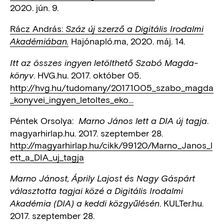
2020. jún. 9.
Rácz András:
Száz új szerző a Digitális Irodalmi
Hajónapló.ma, 2020. máj. 14.
Akadémiában.
Itt az összes ingyen letölthető Szabó Magda-
. HVG.hu. 2017. október 05.
könyv
http://hvg.hu/tudomany/20171005_szabo_magda
_konyvei_ingyen_letoltes_eko…
Péntek Orsolya:
.
Marno János lett a DIA új tagja
magyarhirlap.hu. 2017. szeptember 28.
http://magyarhirlap.hu/cikk/99120/Marno_Janos_l
ett_a_DIA_uj_tagja
Marno Jánost, Áprily Lajost és Nagy Gáspárt
választotta tagjai közé a Digitális Irodalmi
. KULTer.hu.
Akadémia (DIA) a keddi közgyűlésén
2017. szeptember 28.