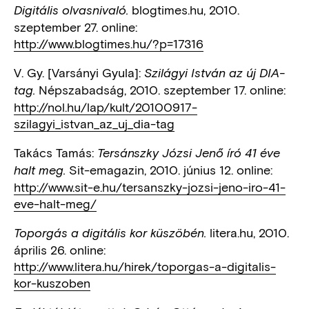
blogtimes.hu, 2010.
Digitális olvasnivaló.
szeptember 27. online:
http://www.blogtimes.hu/?p=17316
V. Gy. [Varsányi Gyula]:
Szilágyi István az új DIA-
Népszabadság, 2010. szeptember 17. online:
tag.
http://nol.hu/lap/kult/20100917-
szilagyi_istvan_az_uj_dia-tag
Takács Tamás:
Tersánszky Józsi Jenő író 41 éve
Sit-emagazin, 2010. június 12. online:
halt meg.
http://www.sit-e.hu/tersanszky-jozsi-jeno-iro-41-
eve-halt-meg/
litera.hu, 2010.
Toporgás a digitális kor küszöbén.
április 26. online:
http://www.litera.hu/hirek/toporgas-a-digitalis-
kor-kuszoben