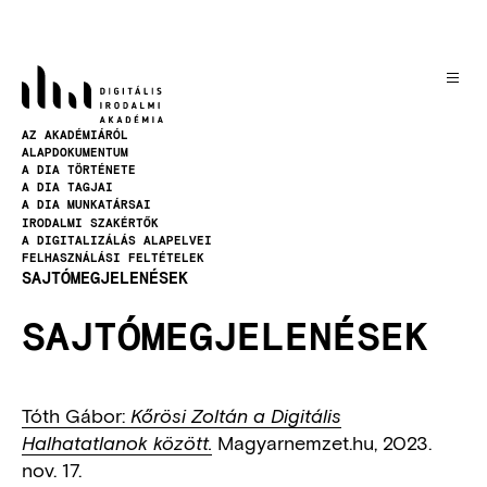
Ugrás
a
tartalomra
AZ AKADÉMIÁRÓL
NAVIGATION
ALAPDOKUMENTUM
A DIA TÖRTÉNETE
A DIA TAGJAI
A DIA MUNKATÁRSAI
IRODALMI SZAKÉRTŐK
A DIGITALIZÁLÁS ALAPELVEI
FELHASZNÁLÁSI FELTÉTELEK
SAJTÓMEGJELENÉSEK
SAJTÓMEGJELENÉSEK
Tóth Gábor:
Kőrösi Zoltán a Digitális
Magyarnemzet.hu, 2023.
Halhatatlanok között.
nov. 17.