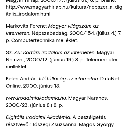
http://www.magyarhirlap.hu/kultura/nepszer_a_dig
italis_irodalom.html
Markovits Ferenc:
Magyar világszám az
Népszabadság, 2000/154. (július 4.) 7.
Interneten.
p. Computertechnika melléklet.
Sz. Zs.:
Magyar
Kortárs irodalom az interneten.
Nemzet, 2000/12. (június 19.) 8. p. Telecomputer
melléklet.
Kelen András:
DataNet
Időtállóság az interneten.
Online, 2000. június 13.
Magyar Narancs,
www.irodalmiakademia.hu
.
2000/23. (június 8.) 8. p.
A beszélgetés
Digitális Irodalmi Akadémia.
résztvevői: Tószegi Zsuzsanna, Magos György,