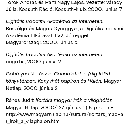
Török András és Parti Nagy Lajos. Vezette: Várady
Júlia. Kossuth Rádió, Kossuth-klub, 2000. június 7.
Digitális Irodalmi Akadémia az interneten.
Beszélgetés Magos Györggyel, a Digitális Irodalmi
Akadémia titkárával. TV2, Jó reggelt
Magyarország!, 2000. június 5.
Digitális Irodalmi Akadémia az interneten.
origo.hu, 2000. június 2.
Göbölyös N. László:
Gondolatok a (digitális)
Magyar
könyvtárban. Könyvhét papíron és Hálón.
Netlap, 2000. június 2.
Rénes Judit:
Kortárs magyar írók a világhálón.
Magyar Hírlap, 2000/127. (június 1.) 8. p. online:
http://www.magyarhirlap.hu/kultura/kortars_magya
r_irok_a_vilaghalon.html