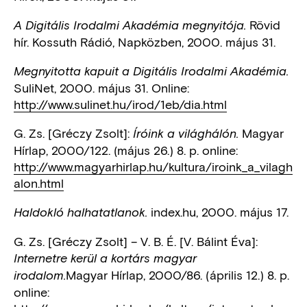
Rövid
A Digitális Irodalmi Akadémia megnyitója.
hír. Kossuth Rádió, Napközben, 2000. május 31.
Megnyitotta kapuit a Digitális Irodalmi Akadémia.
SuliNet, 2000. május 31. Online:
http://www.sulinet.hu/irod/1eb/dia.html
G. Zs. [Gréczy Zsolt]:
Magyar
Íróink a világhálón.
Hírlap, 2000/122. (május 26.) 8. p. online:
http://www.magyarhirlap.hu/kultura/iroink_a_vilagh
alon.html
index.hu, 2000. május 17.
Haldokló halhatatlanok.
G. Zs. [Gréczy Zsolt] – V. B. É. [V. Bálint Éva]:
Internetre kerül a kortárs magyar
Magyar Hírlap, 2000/86. (április 12.) 8. p.
irodalom.
online: