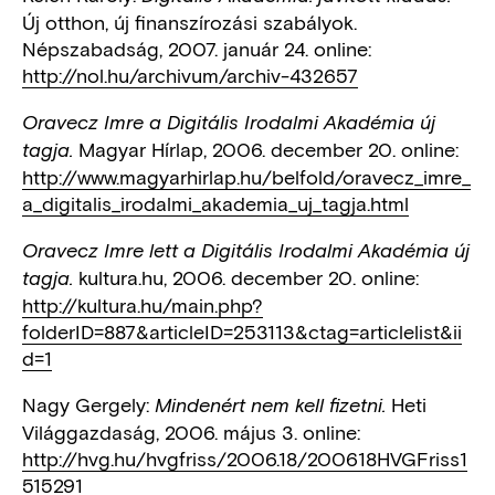
Új otthon, új finanszírozási szabályok.
Népszabadság, 2007. január 24. online:
http://nol.hu/archivum/archiv-432657
Oravecz Imre a Digitális Irodalmi Akadémia új
Magyar Hírlap, 2006. december 20. online:
tagja.
http://www.magyarhirlap.hu/belfold/oravecz_imre_
a_digitalis_irodalmi_akademia_uj_tagja.html
Oravecz Imre lett a Digitális Irodalmi Akadémia új
kultura.hu, 2006. december 20. online:
tagja.
http://kultura.hu/main.php?
folderID=887&articleID=253113&ctag=articlelist&ii
d=1
Nagy Gergely:
Heti
Mindenért nem kell fizetni.
Világgazdaság, 2006. május 3. online:
http://hvg.hu/hvgfriss/2006.18/200618HVGFriss1
515291