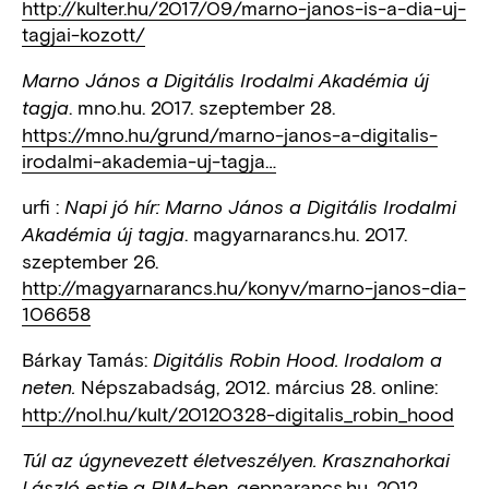
http://kulter.hu/2017/09/marno-janos-is-a-dia-uj-
tagjai-kozott/
Marno János a Digitális Irodalmi Akadémia új
. mno.hu. 2017. szeptember 28.
tagja
https://mno.hu/grund/marno-janos-a-digitalis-
irodalmi-akademia-uj-tagja…
urfi :
Napi jó hír: Marno János a Digitális Irodalmi
. magyarnarancs.hu. 2017.
Akadémia új tagja
szeptember 26.
http://magyarnarancs.hu/konyv/marno-janos-dia-
106658
Bárkay Tamás:
Digitális Robin Hood. Irodalom a
Népszabadság, 2012. március 28. online:
neten.
http://nol.hu/kult/20120328-digitalis_robin_hood
Túl az úgynevezett életveszélyen. Krasznahorkai
gepnarancs.hu, 2012.
László estje a PIM-ben.