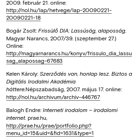
2009. február 21. online:
http://nol.hu/lap/hetvege/lap-20090221-
20090221-18
Bogár Zsolt:
Frissülő DIA: Lassúság, alaposság.
Magyar Narancs, 2007/39. (szeptember 27.)
Online:
http://magyarnarancs.hu/konyv/frissulo_dia_lassu
sag_alapossag-67683
Kelen Károly:
Szerződés van, honlap lesz. Biztos a
Digitális Irodalmi Akadémia
Népszabadság, 2007. május 17. online:
háttere.
http://nol.hu/archivum/archiv-446767
Balogh Endre:
Interneti irodalom – irodalomi
prae.hu,
internet.
http://prae.hu/prae/portfolio.php?
menu_id=15&uid=&fid=1631&type=1