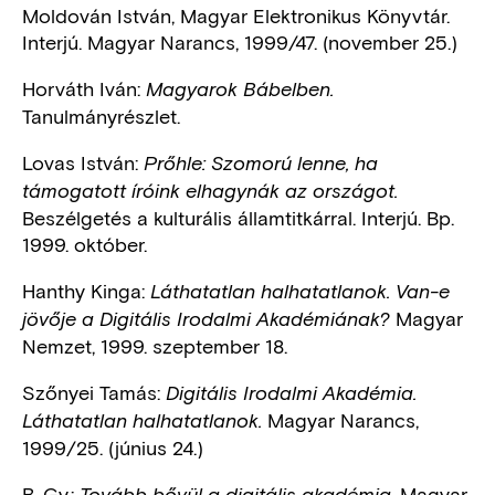
Moldován István, Magyar Elektronikus Könyvtár.
Interjú. Magyar Narancs, 1999/47. (november 25.)
Horváth Iván:
Magyarok Bábelben.
Tanulmányrészlet.
Lovas István:
Prőhle: Szomorú lenne, ha
támogatott íróink elhagynák az országot.
Beszélgetés a kulturális államtitkárral. Interjú. Bp.
1999. október.
Hanthy Kinga:
Láthatatlan halhatatlanok. Van-e
Magyar
jövője a Digitális Irodalmi Akadémiának?
Nemzet, 1999. szeptember 18.
Szőnyei Tamás:
Digitális Irodalmi Akadémia.
Magyar Narancs,
Láthatatlan halhatatlanok.
1999/25. (június 24.)
B. Gy.:
Magyar