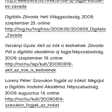
http://www.litera.hu/hirek/a-dia-uj-tagjai-kassak-
es-zavada
Heti Világgazdaság, 2009.
Digitális Závada.
szeptember 23. online:
http://hvg.hu/hvgfriss/2009.39/200939_Digitalis
_Zavada
Varsányi Gyula:
Akit az írók is kedvelnek. Závada
Népszabadság,
Pál a digitális akadémia új tagja.
2009. szeptember 19. online:
http://nol.hu/lap/kult/20090919-
akit_az_irok_is_kedvelnek
Lorenz Péter:
Szavukon fogják az írókat. Megújul
Népszabadság,
a Digitális Irodalmi Akadémia.
2009. augusztus 14. online:
http://nol.hu/kult/20090814-
szavukon_fogjak_az_irokat