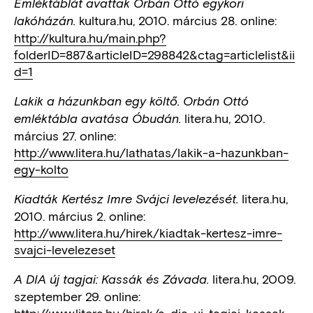
Emléktáblát avattak Orbán Ottó egykori
kultura.hu, 2010. március 28. online:
lakóházán.
http://kultura.hu/main.php?
folderID=887&articleID=298842&ctag=articlelist&ii
d=1
Lakik a házunkban egy költő. Orbán Ottó
litera.hu, 2010.
emléktábla avatása Óbudán.
március 27. online:
http://www.litera.hu/lathatas/lakik-a-hazunkban-
egy-kolto
litera.hu,
Kiadták Kertész Imre Svájci levelezését.
2010. március 2. online:
http://www.litera.hu/hirek/kiadtak-kertesz-imre-
svajci-levelezeset
litera.hu, 2009.
A DIA új tagjai: Kassák és Závada.
szeptember 29. online: