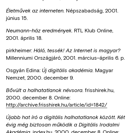
Népszabadság, 2001.
Életművek az interneten.
június 15.
RTL Klub Online,
Neumann-ház eredmények.
2001. április 18.
pirkheimer:
Háló, tessék! Az Internet is magyar?
Millenniumi Országjáró, 2001. március–április 6. p.
Osgyán Edina:
Magyar
Új digitális akadémia.
Nemzet, 2000. december 9.
frisshirek.hu,
Bővült a halhatatlanok névsora.
2000. december 8. Online:
http://archive.frisshirek.hu/article/id=1842/
Újabb hat író a digitális halhatatlanok között. Két
évig még biztosan működik a Digitális Irodalmi
index.hu, 2000. december 8. Online:
Akadémia.