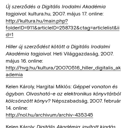
Új szerződés a Digitális Irodalmi Akadémia
kultura.hu, 2007. május 17. online:
tagjaival.
http://kultura.hu/main.php?
folderID=911&articleID=258732&ctag=articlelist&ii
d=1
Hiller új szerződést kötött a Digitális Irodalmi
Heti Világgazdaság, 2007.
Akadémia tagjaival.
május 16. online:
http://hvg.hu/kultura/20070516_hiller_digitalis_ak
ademia
Kelen Károly, Hargitai Miklós:
Géppel vonaton és
ágyban. Olvasható-e az elektronikus könyvtárból
Népszabadság, 2007. február
kölcsönzött könyv?
14. online:
http://nol.hu/archivum/archiv-435345
Kelen Károly:
Digitális Akadémia: javított kiadás.