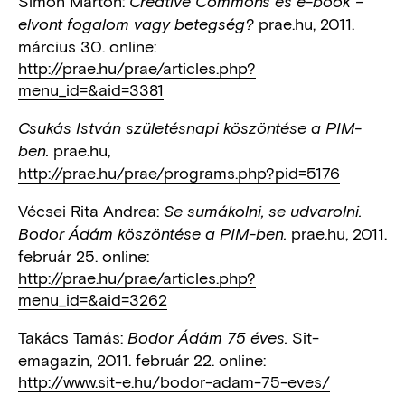
Simon Márton:
Creative Commons és e-book –
prae.hu, 2011.
elvont fogalom vagy betegség?
március 30. online:
http://prae.hu/prae/articles.php?
menu_id=&aid=3381
Csukás István születésnapi köszöntése a PIM-
prae.hu,
ben.
http://prae.hu/prae/programs.php?pid=5176
Vécsei Rita Andrea:
Se sumákolni, se udvarolni.
prae.hu, 2011.
Bodor Ádám köszöntése a PIM-ben.
február 25. online:
http://prae.hu/prae/articles.php?
menu_id=&aid=3262
Takács Tamás:
Sit-
Bodor Ádám 75 éves.
emagazin, 2011. február 22. online:
http://www.sit-e.hu/bodor-adam-75-eves/