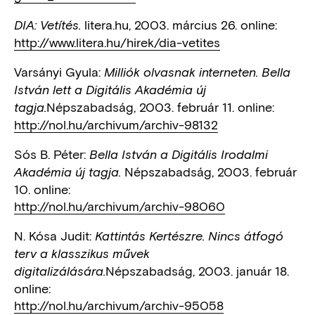
litera.hu, 2003. március 26. online:
DIA: Vetítés.
http://www.litera.hu/hirek/dia-vetites
Varsányi Gyula:
Milliók olvasnak interneten. Bella
István lett a Digitális Akadémia új
Népszabadság, 2003. február 11. online:
tagja.
http://nol.hu/archivum/archiv-98132
Sós B. Péter:
Bella István a Digitális Irodalmi
Népszabadság, 2003. február
Akadémia új tagja.
10. online:
http://nol.hu/archivum/archiv-98060
N. Kósa Judit:
Kattintás Kertészre. Nincs átfogó
terv a klasszikus művek
Népszabadság, 2003. január 18.
digitalizálására.
online:
http://nol.hu/archivum/archiv-95058