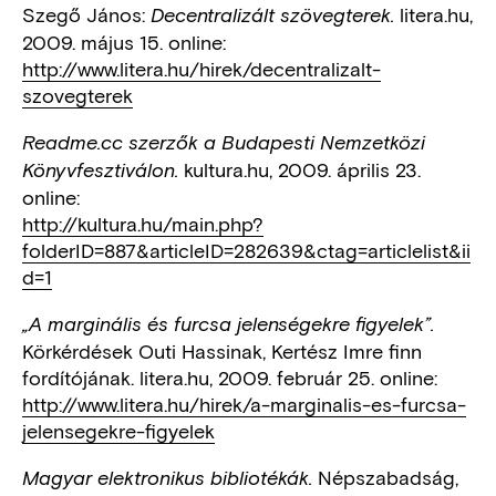
Szegő János:
litera.hu,
Decentralizált szövegterek.
2009. május 15. online:
http://www.litera.hu/hirek/decentralizalt-
szovegterek
Readme.cc szerzők a Budapesti Nemzetközi
kultura.hu, 2009. április 23.
Könyvfesztiválon.
online:
http://kultura.hu/main.php?
folderID=887&articleID=282639&ctag=articlelist&ii
d=1
„A marginális és furcsa jelenségekre figyelek”.
Körkérdések Outi Hassinak, Kertész Imre finn
fordítójának. litera.hu, 2009. február 25. online:
http://www.litera.hu/hirek/a-marginalis-es-furcsa-
jelensegekre-figyelek
Népszabadság,
Magyar elektronikus bibliotékák.