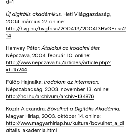
d=1
Heti Világgazdaság,
Új digitális akadémikus.
2004. március 27. online:
http://hvg.hu/hvgfriss/2004.13/200413HVGFriss2
14
Hamvay Péter:
Átalakul az irodalmi élet.
Népszava, 2004. február 10. online:
http://www.nepszava.hu/articles/article.php?
id=15244
Fülöp Hajnalka:
Irodalom az interneten.
Népszabadság, 2003. november 13. online:
http://nol.hu/archivum/archiv-134876
Kozár Alexandra:
Bővülhet a Digitális Akadémia.
Magyar Hírlap, 2003. október 14. online:
http://www.magyarhirlap.hu/kultura/bovulhet_a_di
gitalis_akademia.html