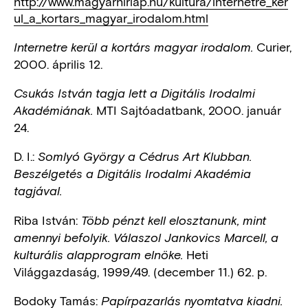
http://www.magyarhirlap.hu/kultura/internetre_ker
ul_a_kortars_magyar_irodalom.html
Curier,
Internetre kerül a kortárs magyar irodalom.
2000. április 12.
Csukás István tagja lett a Digitális Irodalmi
MTI Sajtóadatbank, 2000. január
Akadémiának.
24.
D. I.:
Somlyó György a Cédrus Art Klubban.
Beszélgetés a Digitális Irodalmi Akadémia
tagjával.
Riba István:
Több pénzt kell elosztanunk, mint
amennyi befolyik. Válaszol Jankovics Marcell, a
Heti
kulturális alapprogram elnöke.
Világgazdaság, 1999/49. (december 11.) 62. p.
Bodoky Tamás:
Papírpazarlás nyomtatva kiadni.