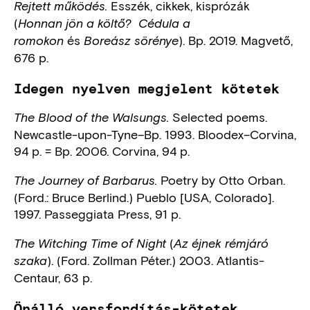
Esszék, cikkek, kisprózák
Rejtett működés.
(
Honnan jön a költő?
Cédula a
és
). Bp. 2019. Magvető,
romokon
Boreász sörénye
676 p.
Idegen nyelven megjelent kötetek
Selected poems.
The Blood of the Walsungs.
Newcastle-upon-Tyne–Bp. 1993. Bloodex–Corvina,
94 p. = Bp. 2006. Corvina, 94 p.
Poetry by Otto Orban.
The Journey of Barbarus.
(Ford.: Bruce Berlind.) Pueblo [USA, Colorado].
1997. Passeggiata Press, 91 p.
(
The Witching Time of Night
Az éjnek rémjáró
). (Ford. Zollman Péter.) 2003. Atlantis-
szaka
Centaur, 63 p.
Önálló versfordítás-kötetek