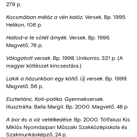
279 p.
Versek. Bp. 1995.
Kocsmában méláz a vén kalóz.
Helikon, 106 p.
Versek. Bp. 1996.
Hallod-e te sötét árnyék.
Magvető, 76 p.
Bp. 1998
Unikornis, 321 p. (A
Válogatott versek.
.
magyar költészet kincsestára.)
Bp. 1999.
Lakik a házunkban egy költő. Új versek.
Magvető, 56 p.
Gyermekversek.
Eszterlánc. Kati-patika.
Illusztrálta: Balla Margit. Bp. 2000. Magvető, 48 p.
Bp. 2000. Tótfalusi Kis
A bor és a víz vetélkedése.
Miklós Nyomdaipari Műszaki Szakközépiskola és
Szakmunkásképző, 24 p.