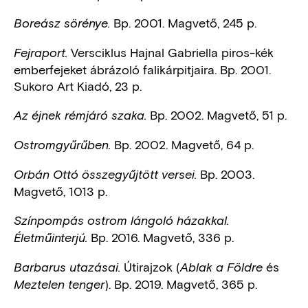
Bp. 2001. Magvető, 245 p.
Boreász sörénye.
Versciklus Hajnal Gabriella piros-kék
Fejraport.
emberfejeket ábrázoló falikárpitjaira. Bp. 2001.
Sukoro Art Kiadó, 23 p.
Bp. 2002. Magvető, 51 p.
Az éjnek rémjáró szaka.
Bp. 2002. Magvető, 64 p.
Ostromgyűrűben.
Bp. 2003.
Orbán Ottó összegyűjtött versei.
Magvető, 1013 p.
Színpompás ostrom lángoló házakkal.
Bp. 2016. Magvető, 336 p.
Életműinterjú.
Útirajzok (
és
Barbarus utazásai.
Ablak a Földre
). Bp. 2019. Magvető, 365 p.
Meztelen tenger