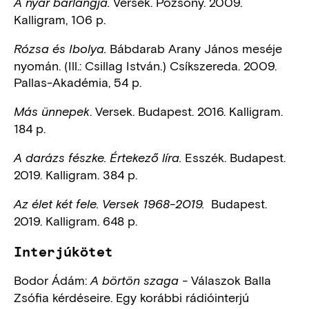
Versek. Pozsony. 2009.
A nyár barlangja.
Kalligram, 106 p.
Bábdarab Arany János meséje
Rózsa és Ibolya.
nyomán. (Ill.: Csillag István.) Csíkszereda. 2009.
Pallas-Akadémia, 54 p.
. Versek. Budapest. 2016. Kalligram.
Más ünnepek
184 p.
Esszék. Budapest.
A darázs fészke. Értekező líra.
2019. Kalligram. 384 p.
Budapest.
Az élet két fele. Versek 1968-2019.
2019. Kalligram. 648 p.
Interjúkötet
Bodor Ádám:
Válaszok Balla
A börtön szaga -
Zsófia kérdéseire. Egy korábbi rádióinterjú