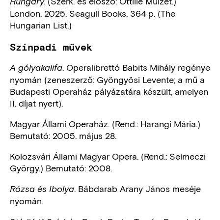
(Szerk. és előszó: Ottilie Mulzet.)
Hungary.
London. 2025. Seagull Books, 364 p. (The
Hungarian List.)
Színpadi művek
. Operalibrettó Babits Mihály regénye
A gólyakalifa
nyomán (zeneszerző: Gyöngyösi Levente; a mű a
Budapesti Operaház pályázatára készült, amelyen
II. díjat nyert).
Magyar Állami Operaház. (Rend.: Harangi Mária.)
Bemutató: 2005. május 28.
Kolozsvári Állami Magyar Opera. (Rend.: Selmeczi
György.) Bemutató: 2008.
. Bábdarab Arany János meséje
Rózsa és Ibolya
nyomán.