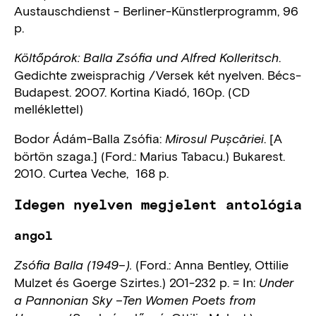
Austauschdienst - Berliner-Künstlerprogramm, 96
p.
.
Költőpárok: Balla Zsófia und Alfred Kolleritsch
Gedichte zweisprachig /Versek két nyelven. Bécs-
Budapest. 2007. Kortina Kiadó, 160p. (CD
melléklettel)
Bodor Ádám-Balla Zsófia:
. [A
Mirosul Pușcăriei
börtön szaga.] (Ford.: Marius Tabacu.) Bukarest.
2010. Curtea Veche, 168 p.
Idegen nyelven megjelent antológia
angol
(Ford.: Anna Bentley, Ottilie
Zsófia Balla (1949–).
Mulzet és Goerge Szirtes.) 201-232 p. = In:
Under
a Pannonian Sky –Ten Women Poets from