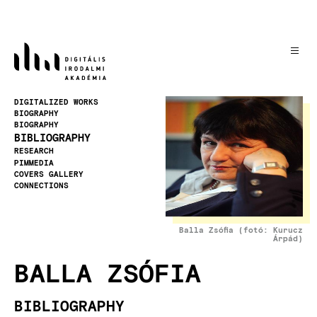
Skip
to
main
content
Image
DIGITALIZED WORKS
BIOGRAPHY
BIOGRAPHY
BIBLIOGRAPHY
RESEARCH
PIMMEDIA
COVERS GALLERY
CONNECTIONS
Balla Zsófia (fotó: Kurucz
Árpád)
BALLA ZSÓFIA
BIBLIOGRAPHY