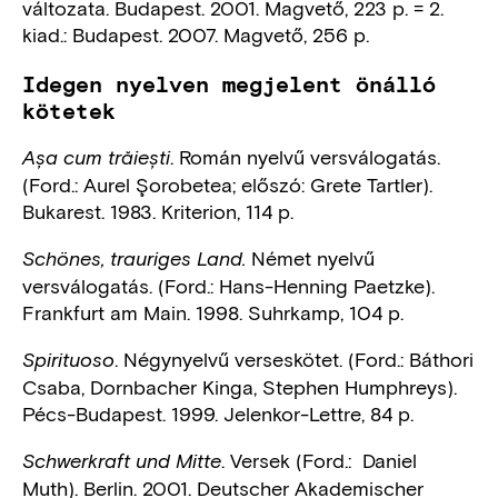
változata. Budapest. 2001. Magvető, 223 p. = 2.
kiad.: Budapest. 2007. Magvető, 256 p.
Idegen nyelven megjelent önálló
kötetek
. Román nyelvű versválogatás.
Așa cum trăiești
(Ford.: Aurel Şorobetea; előszó: Grete Tartler).
Bukarest. 1983. Kriterion, 114 p.
Német nyelvű
Schönes, trauriges Land.
versválogatás. (Ford.: Hans-Henning Paetzke).
Frankfurt am Main. 1998. Suhrkamp, 104 p.
. Négynyelvű verseskötet. (Ford.: Báthori
Spirituoso
Csaba, Dornbacher Kinga, Stephen Humphreys).
Pécs-Budapest. 1999. Jelenkor-Lettre, 84 p.
. Versek (Ford.: Daniel
Schwerkraft und Mitte
Muth). Berlin. 2001. Deutscher Akademischer