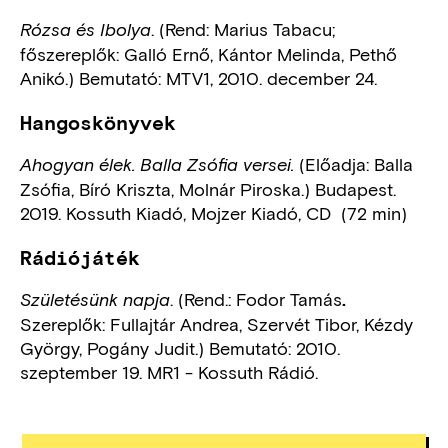
. (Rend: Marius Tabacu;
Rózsa és Ibolya
főszereplők: Galló Ernő, Kántor Melinda, Pethő
Anikó.) Bemutató: MTV1, 2010. december 24.
Hangoskönyvek
(Előadja: Balla
Ahogyan élek. Balla Zsófia versei.
Zsófia, Bíró Kriszta, Molnár Piroska.) Budapest.
2019. Kossuth Kiadó, Mojzer Kiadó, CD (72 min)
Rádiójáték
. (Rend.: Fodor Tamás
Születésünk napja
.
Szereplők: Fullajtár Andrea, Szervét Tibor, Kézdy
György, Pogány Judit.) Bemutató: 2010.
szeptember 19. MR1 - Kossuth Rádió.