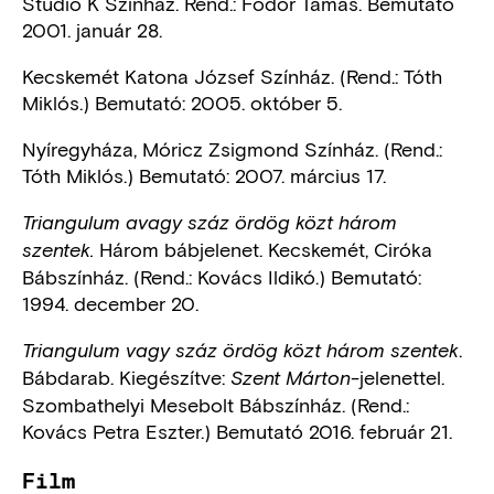
Stúdió K Színház. Rend.: Fodor Tamás. Bemutató
2001. január 28.
Kecskemét Katona József Színház. (Rend.: Tóth
Miklós.) Bemutató: 2005. október 5.
Nyíregyháza, Móricz Zsigmond Színház. (Rend.:
Tóth Miklós.) Bemutató: 2007. március 17.
Triangulum avagy száz ördög közt három
Három bábjelenet. Kecskemét, Ciróka
szentek.
Bábszínház. (Rend.: Kovács Ildikó.) Bemutató:
1994. december 20.
.
Triangulum vagy száz ördög közt három szentek
Bábdarab. Kiegészítve:
-jelenettel.
Szent Márton
Szombathelyi Mesebolt Bábszínház. (Rend.:
Kovács Petra Eszter.) Bemutató 2016. február 21.
Film