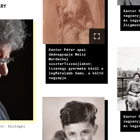
ERY
Kántor 
nagyany
és nagy
Zsigmon
Kántor Péter apai
dédnagyapja Weisz
IMAG
Mordechaj
suszterTiszaújlakon;
tizenegy gyermeke közül a
legfiatalabb Samu, a költő
nagyapja
IMAGE
Kántor 
nagyany
és nagy
tó: Szilágyi