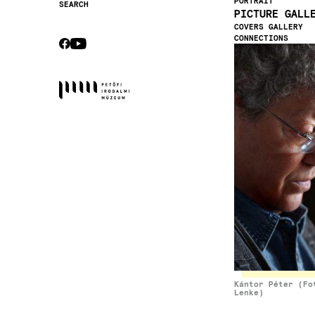
PORTRAIT
SEARCH
PICTURE GALL
Secondary
COVERS GALLERY
navigation
CONNECTIONS
CEBOOK
YOUTUBE
Image
Socials
Kántor Péter (Fo
Lenke)