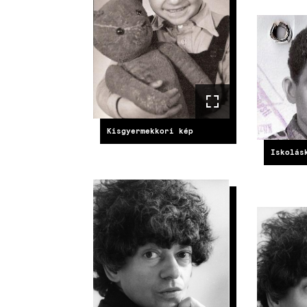
IMAG
Kisgyermekkori kép
Iskolás
IMAGE
IMAG