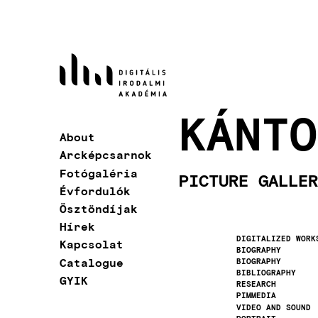
Skip
to
main
content
KÁNTO
About
Main
Arcképcsarnok
navigation
Fotógaléria
PICTURE GALLER
Évfordulók
Ösztöndíjak
Hírek
DIGITALIZED WORK
Kapcsolat
BIOGRAPHY
Catalogue
BIOGRAPHY
BIBLIOGRAPHY
GYIK
RESEARCH
PIMMEDIA
VIDEO AND SOUND