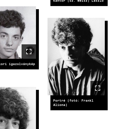
Kántor (sz. Weisz) László
E
IMAGE
kori igazolványkép
E
Portré (fotó: Frankl
Aliona)