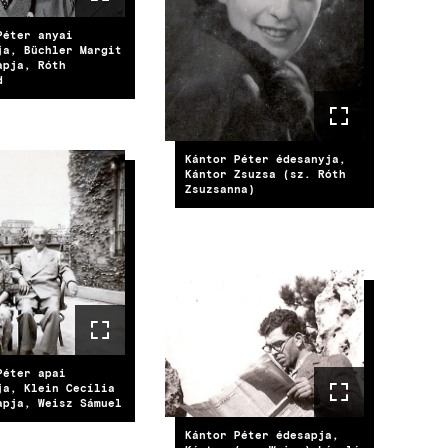
Péter anyai
ja, Büchler Margit
apja, Róth
d
Kántor Péter édesanyja,
Kántor Zsuzsa (sz. Róth
E
Zsuzsanna)
IMAGE
Péter apai
ja, Klein Cecília
apja, Weisz Sámuel
Kántor Péter édesapja,