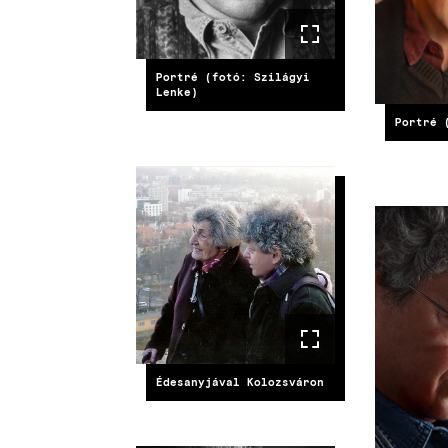
Portré (fotó: Szilágyi
Lenke)
Portré 
IMAGE
IMAG
Édesanyjával Kolozsváron