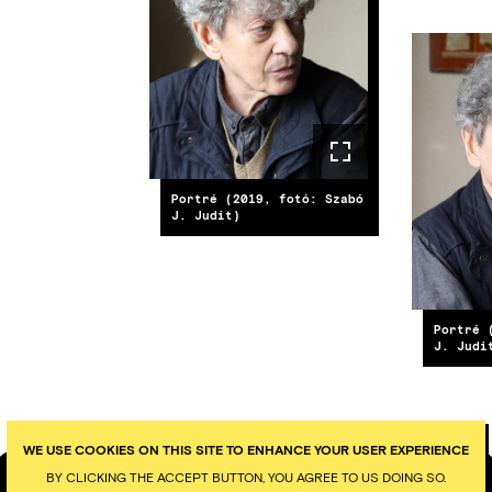
IMAG
Portré (2019, fotó: Szabó
J. Judit)
Portré 
J. Judi
WE USE COOKIES ON THIS SITE TO ENHANCE YOUR USER EXPERIENCE
BY CLICKING THE ACCEPT BUTTON, YOU AGREE TO US DOING SO.