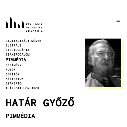
Ugrás
a
tartalomra
Kép
DIGITALIZÁLT MŰVEK
ÉLETRAJZ
BIBLIOGRÁFIA
SZAKIRODALOM
PIMMÉDIA
FESTMÉNY
FOTÓK
BORÍTÓK
KÉZIRATOK
SZAKÉRTŐ
AJÁNLOTT HONLAPOK
HATÁR GYŐZŐ
PIMMÉDIA