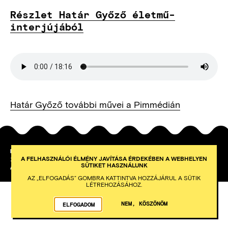
Részlet Határ Győző életmű-
interjújából
Határ Győző további művei a Pimmédián
PETŐFI IRODALMI MÚZEUM
A FELHASZNÁLÓI ÉLMÉNY JAVÍTÁSA ÉRDEKÉBEN A WEBHELYEN
1053
BUDAPEST
KÁROLYI UTCA 16.
SÜTIKET HASZNÁLUNK
AZ INTEGRAL VISION FEJLESZTETTE
AZ „ELFOGADÁS” GOMBRA KATTINTVA HOZZÁJÁRUL A SÜTIK
LÉTREHOZÁSÁHOZ.
NEM, KÖSZÖNÖM
ELFOGADOM