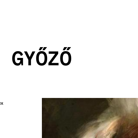
 GYŐZŐ
EK
KÉP