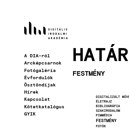
Ugrás
a
tartalomra
HATÁR
A DIA-ról
Fő
Arcképcsarnok
navigáció
Fotógaléria
FESTMÉNY
Évfordulók
Ösztöndíjak
Hírek
DIGITALIZÁLT MŰV
Kapcsolat
ÉLETRAJZ
Kötetkatalógus
BIBLIOGRÁFIA
SZAKIRODALOM
GYIK
PIMMÉDIA
FESTMÉNY
FOTÓK