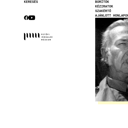
BORÍTÓK
KERESÉS
KÉZIRATOK
Secondary
SZAKÉRTŐ
navigation
AJÁNLOTT HONLAPO
CEBOOK
YOUTUBE
Kép
Socials