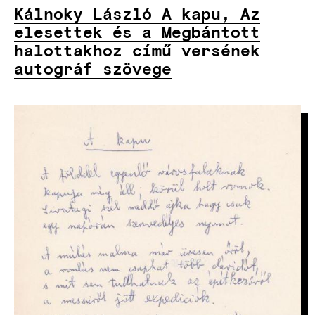
Kálnoky László A kapu, Az
elesettek és a Megbántott
halottakhoz című versének
autográf szövege
IMAGE