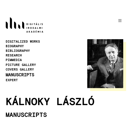
Skip
to
main
content
Image
DIGITALIZED WORKS
BIOGRAPHY
BIBLIOGRAPHY
RESEARCH
PIMMEDIA
PICTURE GALLERY
COVERS GALLERY
MANUSCRIPTS
EXPERT
KÁLNOKY LÁSZLÓ
MANUSCRIPTS