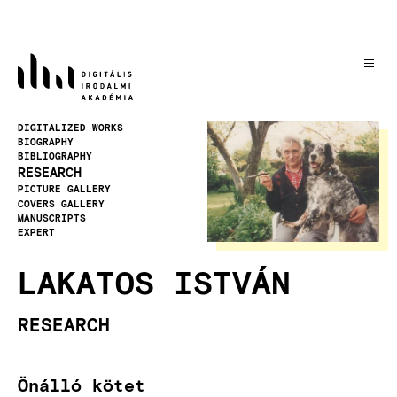
Skip
to
main
content
Image
DIGITALIZED WORKS
BIOGRAPHY
BIBLIOGRAPHY
RESEARCH
PICTURE GALLERY
COVERS GALLERY
MANUSCRIPTS
EXPERT
LAKATOS ISTVÁN
RESEARCH
Önálló kötet