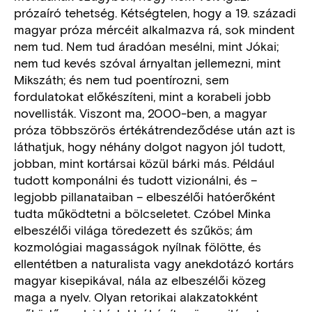
prózaíró tehetség. Kétségtelen, hogy a 19. századi
magyar próza mércéit alkalmazva rá, sok mindent
nem tud. Nem tud áradóan mesélni, mint Jókai;
nem tud kevés szóval árnyaltan jellemezni, mint
Mikszáth; és nem tud poentírozni, sem
fordulatokat előkészíteni, mint a korabeli jobb
novellisták. Viszont ma, 2000-ben, a magyar
próza többszörös értékátrendeződése után azt is
láthatjuk, hogy néhány dolgot nagyon jól tudott,
jobban, mint kortársai közül bárki más. Például
tudott komponálni és tudott vizionálni, és –
legjobb pillanataiban – elbeszélői hatóerőként
tudta működtetni a bölcseletet. Czóbel Minka
elbeszélői világa töredezett és szűkös; ám
kozmológiai magasságok nyílnak fölötte, és
ellentétben a naturalista vagy anekdotázó kortárs
magyar kisepikával, nála az elbeszélői közeg
maga a nyelv. Olyan retorikai alakzatokként