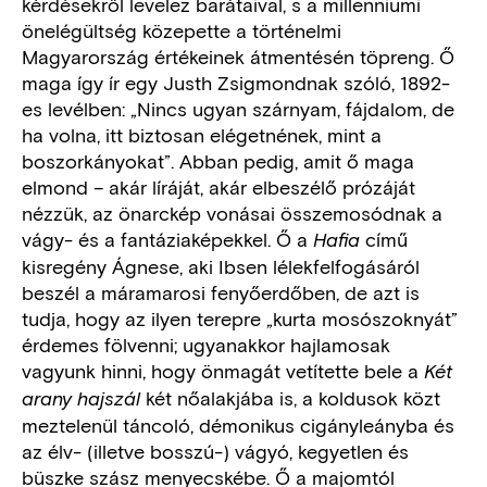
kérdésekről levelez barátaival, s a millenniumi
önelégültség közepette a történelmi
Magyarország értékeinek átmentésén töpreng. Ő
maga így ír egy Justh Zsigmondnak szóló, 1892-
es levélben: „Nincs ugyan szárnyam, fájdalom, de
ha volna, itt biztosan elégetnének, mint a
boszorkányokat”. Abban pedig, amit ő maga
elmond – akár líráját, akár elbeszélő prózáját
nézzük, az önarckép vonásai összemosódnak a
vágy- és a fantáziaképekkel. Ő a
című
Hafia
kisregény Ágnese, aki Ibsen lélekfelfogásáról
beszél a máramarosi fenyőerdőben, de azt is
tudja, hogy az ilyen terepre „kurta mosószoknyát”
érdemes fölvenni; ugyanakkor hajlamosak
vagyunk hinni, hogy önmagát vetítette bele a
Két
két nőalakjába is, a koldusok közt
arany hajszál
meztelenül táncoló, démonikus cigányleányba és
az élv- (illetve bosszú-) vágyó, kegyetlen és
büszke szász menyecskébe. Ő a majomtól