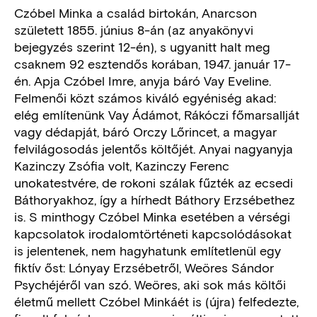
Czóbel Minka a család birtokán, Anarcson
született 1855. június 8-án (az anyakönyvi
bejegyzés szerint 12-én), s ugyanitt halt meg
csaknem 92 esztendős korában, 1947. január 17-
én. Apja Czóbel Imre, anyja báró Vay Eveline.
Felmenői közt számos kiváló egyéniség akad:
elég említenünk Vay Ádámot, Rákóczi főmarsallját
vagy dédapját, báró Orczy Lőrincet, a magyar
felvilágosodás jelentős költőjét. Anyai nagyanyja
Kazinczy Zsófia volt, Kazinczy Ferenc
unokatestvére, de rokoni szálak fűzték az ecsedi
Báthoryakhoz, így a hírhedt Báthory Erzsébethez
is. S minthogy Czóbel Minka esetében a vérségi
kapcsolatok irodalomtörténeti kapcsolódásokat
is jelentenek, nem hagyhatunk említetlenül egy
fiktív őst: Lónyay Erzsébetről, Weöres Sándor
Psychéjéről van szó. Weöres, aki sok más költői
életmű mellett Czóbel Minkáét is (újra) felfedezte,