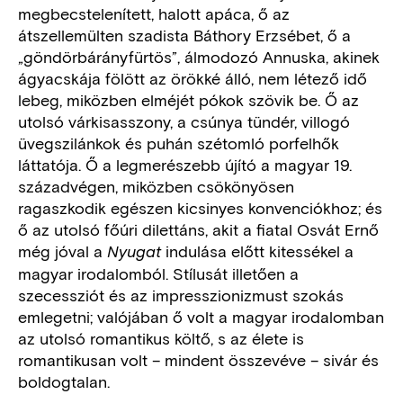
megbecstelenített, halott apáca, ő az
átszellemülten szadista Báthory Erzsébet, ő a
„göndörbárányfürtös”, álmodozó Annuska, akinek
ágyacskája fölött az örökké álló, nem létező idő
lebeg, miközben elméjét pókok szövik be. Ő az
utolsó várkisasszony, a csúnya tündér, villogó
üvegszilánkok és puhán szétomló porfelhők
láttatója. Ő a legmerészebb újító a magyar 19.
századvégen, miközben csökönyösen
ragaszkodik egészen kicsinyes konvenciókhoz; és
ő az utolsó főúri dilettáns, akit a fiatal Osvát Ernő
még jóval a
indulása előtt kitessékel a
Nyugat
magyar irodalomból. Stílusát illetően a
szecessziót és az impresszionizmust szokás
emlegetni; valójában ő volt a magyar irodalomban
az utolsó romantikus költő, s az élete is
romantikusan volt – mindent összevéve – sivár és
boldogtalan.