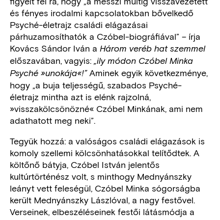
figyelt fel rá, hogy „a messzi múltig visszavezetett
és fényes irodalmi kapcsolatokban bővelkedő
Psyché-életrajz családi elágazásai
párhuzamosíthatók a Czóbel-biográfiával” – írja
Kovács Sándor Iván a
Három veréb hat szemmel
előszavában, vagyis:
„ily módon Czóbel Minka
Aminek egyik következménye,
Psyché »unokája«!”
hogy „a buja teljességű, szabados Psyché-
életrajz mintha azt is elénk rajzolná,
»visszakölcsönözné« Czóbel Minkának, ami nem
adathatott meg neki”.
Tegyük hozzá: a valóságos családi elágazások is
komoly szellemi kölcsönhatásokkal telítődtek. A
költőnő bátyja, Czóbel István jelentős
kultúrtörténész volt, s minthogy Mednyánszky
leányt vett feleségül, Czóbel Minka sógorságba
került Mednyánszky Lászlóval, a nagy festővel.
Verseinek, elbeszéléseinek festői látásmódja a