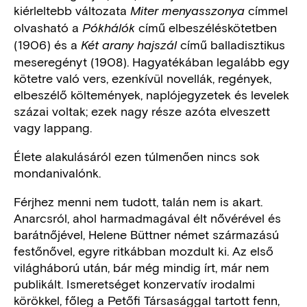
kiérleltebb változata
címmel
Miter menyasszonya
olvasható a
című elbeszéléskötetben
Pókhálók
(1906) és a
című balladisztikus
Két arany hajszál
meseregényt (1908). Hagyatékában legalább egy
kötetre való vers, ezenkívül novellák, regények,
elbeszélő költemények, naplójegyzetek és levelek
százai voltak; ezek nagy része azóta elveszett
vagy lappang.
Élete alakulásáról ezen túlmenően nincs sok
mondanivalónk.
Férjhez menni nem tudott, talán nem is akart.
Anarcsról, ahol harmadmagával élt nővérével és
barátnőjével, Helene Büttner német származású
festőnővel, egyre ritkábban mozdult ki. Az első
világháború után, bár még mindig írt, már nem
publikált. Ismeretséget konzervatív irodalmi
körökkel, főleg a Petőfi Társasággal tartott fenn,