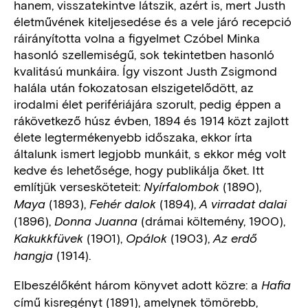
hanem, visszatekintve látszik, azért is, mert Justh
életművének kiteljesedése és a vele járó recepció
ráirányította volna a figyelmet Czóbel Minka
hasonló szellemiségű, sok tekintetben hasonló
kvalitású munkáira. Így viszont Justh Zsigmond
halála után fokozatosan elszigetelődött, az
irodalmi élet perifériájára szorult, pedig éppen a
rákövetkező húsz évben, 1894 és 1914 közt zajlott
élete legtermékenyebb időszaka, ekkor írta
általunk ismert legjobb munkáit, s ekkor még volt
kedve és lehetősége, hogy publikálja őket. Itt
említjük versesköteteit:
(1890),
Nyírfalombok
(1893),
(1894),
Maya
Fehér dalok
A virradat dalai
(1896),
(drámai költemény, 1900),
Donna Juanna
(1901),
(1903),
Kakukkfüvek
Opálok
Az erdő
(1914).
hangja
Elbeszélőként három könyvet adott közre: a
Hafia
című kisregényt (1891), amelynek tömörebb,