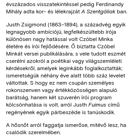
évszázados visszatekintéssel pedig Ferdinandy
Mihály adta kor- és lélekrajzát
ban.
A Szentgáliak
Justh Zsigmond (1863–1894), a századvég egyik
legnagyobb ambíciójú, legfelkészültebb írója
különösen nagy hatással volt Czóbel Minka
életére és írói fejlődésére. Ő biztatta Czóbel
Minkát versei publikálására, s vele tudott eszmét
cserélni azokról a poétikai vagy világszemléleti
kérdésekről, amelyek leginkább foglalkoztatták;
ismeretségük néhány éve alatt több száz levelet
váltottak. S hogy ez nem csupán személyes
rokonszenven vagy értékközösségen alapuló
barátság, hanem két szuverén írói program
kölcsönhatása is volt, arról Justh
című
Fuimus
regényének egyik párbeszéde is tanúskodik.
A hősnőt arról faggatja ismerőse, mitévő lesz, ha
csalódik szerelmében.