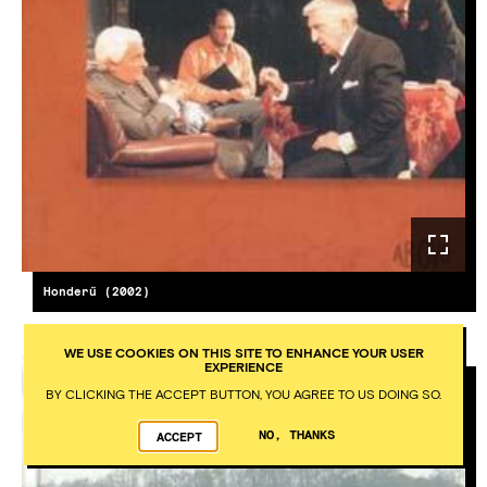
Honderű (2002)
WE USE COOKIES ON THIS SITE TO ENHANCE YOUR USER
EXPERIENCE
BY CLICKING THE ACCEPT BUTTON, YOU AGREE TO US DOING SO.
IMAGE
NO, THANKS
ACCEPT