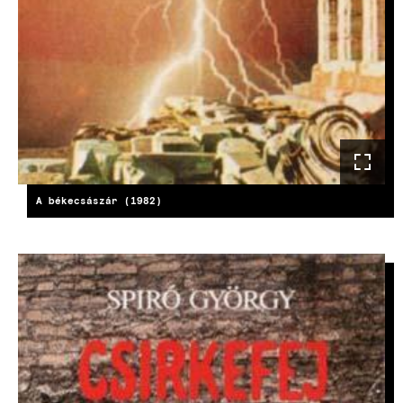
A békecsászár (1982)
IMAGE