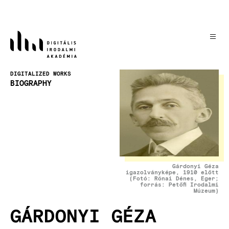
Skip
to
main
content
Image
DIGITALIZED WORKS
BIOGRAPHY
Gárdonyi Géza
igazolványképe, 1910 előtt
(Fotó: Rónai Dénes, Eger;
forrás: Petőfi Irodalmi
Múzeum)
GÁRDONYI GÉZA