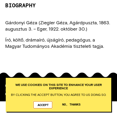
BIOGRAPHY
Gárdonyi Géza (Ziegler Géza, Agárdpuszta, 1863.
augusztus 3. – Eger, 1922. október 30.)
Író, költő, drámaíró, újságíró, pedagógus, a
Magyar Tudományos Akadémia tiszteleti tagja.
WE USE COOKIES ON THIS SITE TO ENHANCE YOUR USER
PETŐFI LITERARY MUSEUM
EXPERIENCE
1053
BUDAPEST
KÁROLYI UTCA 16.
DEVELOPED BY INTEGRAL VISION
BY CLICKING THE ACCEPT BUTTON, YOU AGREE TO US DOING SO.
NO, THANKS
ACCEPT