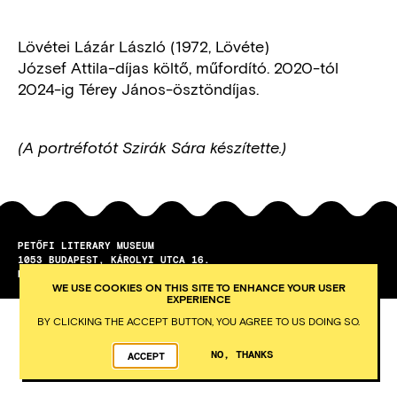
Lövétei Lázár László (1972, Lövéte)
József Attila-díjas költő, műfordító. 2020-tól
2024-ig Térey János-ösztöndíjas.
(A portréfotót Szirák Sára készítette.)
PETŐFI LITERARY MUSEUM
1053
BUDAPEST
KÁROLYI UTCA 16.
DEVELOPED BY INTEGRAL VISION
WE USE COOKIES ON THIS SITE TO ENHANCE YOUR USER
EXPERIENCE
BY CLICKING THE ACCEPT BUTTON, YOU AGREE TO US DOING SO.
NO, THANKS
ACCEPT