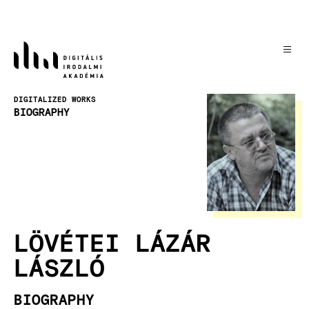
Skip
to
main
content
Image
DIGITALIZED WORKS
BIOGRAPHY
LÖVÉTEI LÁZÁR
LÁSZLÓ
BIOGRAPHY