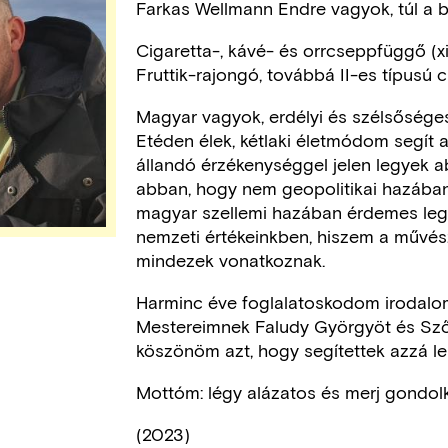
Farkas Wellmann Endre vagyok, túl a b
Cigaretta-, kávé- és orrcseppfüggő (x
Fruttik-rajongó, továbbá II-es típusú 
Magyar vagyok, erdélyi és szélsőséges
Etéden élek, kétlaki életmódom segít a
állandó érzékenységgel jelen legyek 
abban, hogy nem geopolitikai hazában
magyar szellemi hazában érdemes legi
nemzeti értékeinkben, hiszem a művész
mindezek vonatkoznak.
Harminc éve foglalatoskodom irodalom
Mestereimnek Faludy Györgyöt és Sző
köszönöm azt, hogy segítettek azzá len
Mottóm: légy alázatos és merj gondol
(2023)