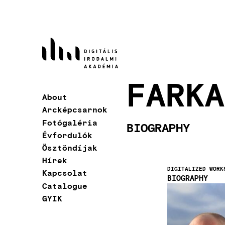
Skip
to
main
content
FARKA
About
Main
Arcképcsarnok
navigation
Fotógaléria
BIOGRAPHY
Évfordulók
Ösztöndíjak
Hírek
DIGITALIZED WORK
Kapcsolat
BIOGRAPHY
Catalogue
Image
GYIK