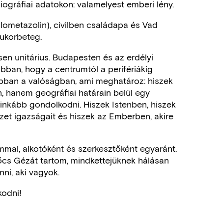
iográfiai adatokon: valamelyest emberi lény.
ilometazolin), civilben családapa és Vad
cukorbeteg.
en unitárius. Budapesten és az erdélyi
bban, hogy a centrumtól a perifériákig
abban a valóságban, ami meghatároz: hiszek
, hanem geográfiai határain belül egy
nkább gondolkodni. Hiszek Istenben, hiszek
et igazságait és hiszek az Emberben, akire
mal, alkotóként és szerkesztőként egyaránt.
cs Gézát tartom, mindkettejüknek hálásan
ni, aki vagyok.
kodni!