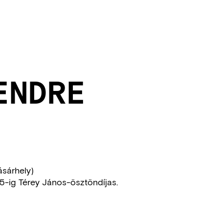
ENDRE
ásárhely)
25-ig Térey János-ösztöndíjas.