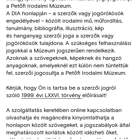
a Petőfi Irodalmi Múzeum.
A DIA honlapján – a szerzők vagy jogörökösök
engedélyével – közölt irodalmi mű, műfordítás,
tanulmány, bibliográfia, illusztráció, kép
és hanganyag szerzői joga a szerzők vagy
jogörökösök tulajdona. A szükséges felhasználási
jogokkal a Múzeum jogszerűen rendelkezik.
Azoknak a szövegeknek, képeknek és hangzó
anyagoknak, amelyeknél ezt külön nem tüntettük
fel, szerzői jogosultja a Petőfi Irodalmi Múzeum.
Kérjük, hogy Ön is tartsa be a szerzői jogról
szóló
1999. évi LXXVI. törvény
előírásait!
A szolgáltatás keretében online kapcsolatban
olvashatja és magáncélra kinyomtathatja a
honlapon közölt szövegeket, a jogszabályok által
meghatározott korlátok között idézheti őket,