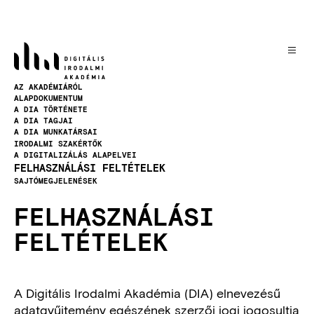
Skip
to
main
content
AZ AKADÉMIÁRÓL
NAVIGATION
ALAPDOKUMENTUM
A DIA TÖRTÉNETE
A DIA TAGJAI
A DIA MUNKATÁRSAI
IRODALMI SZAKÉRTŐK
A DIGITALIZÁLÁS ALAPELVEI
FELHASZNÁLÁSI FELTÉTELEK
SAJTÓMEGJELENÉSEK
FELHASZNÁLÁSI
FELTÉTELEK
A Digitális Irodalmi Akadémia (DIA) elnevezésű
adatgyűjtemény egészének szerzői jogi jogosultja