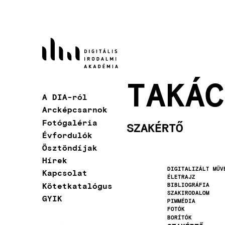
Ugrás
a
tartalomra
TAKÁC
A DIA-ról
Fő
Arcképcsarnok
navigáció
Fotógaléria
SZAKÉRTŐ
Évfordulók
Ösztöndíjak
Hírek
DIGITALIZÁLT MŰV
Kapcsolat
ÉLETRAJZ
Kötetkatalógus
BIBLIOGRÁFIA
SZAKIRODALOM
GYIK
PIMMÉDIA
FOTÓK
BORÍTÓK