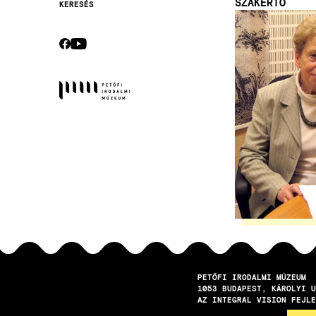
SZAKÉRTŐ
KERESÉS
Kép
Secondary
navigation
CEBOOK
YOUTUBE
Socials
PETŐFI IRODALMI MÚZEUM
1053
BUDAPEST
KÁROLYI U
AZ INTEGRAL VISION FEJLE