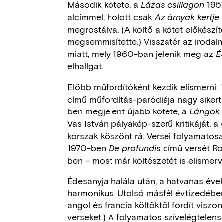
Második kötete, a
195
Lázas csillagon
alcímmel, holott csak
Az árnyak kertje
megrostálva. (A költő a kötet előkészí
megsemmisítette.) Visszatér az irodal
miatt, mely 1960-ban jelenik meg az
É
elhallgat.
Előbb műfordítóként kezdik elismerni: 
című műfordítás-paródiája nagy sikert
ben megjelent újabb kötete, a
Lángok
Vas István pályakép-szerű kritikáját, a
korszak köszönt rá. Versei folyamatos
1970-ben
című versét Ro
De profundis
ben – most már költészetét is elismerv
Édesanyja halála után, a hatvanas é
harmonikus. Utolsó másfél évtizedében
angol és francia költőktől fordít viszon
verseket.) A folyamatos szívelégtelen