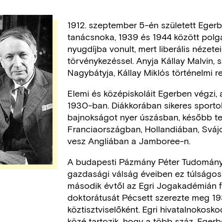
1912. szeptember 5-én született Egerb
tanácsnoka, 1939 és 1944 között polg
nyugdíjba vonult, mert liberális nézete
törvénykezéssel. Anyja Kállay Malvin, 
Nagybátyja, Kállay Miklós történelmi 
Elemi és középiskoláit Egerben végzi,
1930-ban. Diákkorában sikeres sportol
bajnokságot nyer úszásban, később ten
Franciaországban, Hollandiában, Sváj
vesz Angliában a Jamboree-n.
A budapesti Pázmány Péter Tudományeg
gazdasági válság éveiben ez túlságosa
második évtől az Egri Jogakadémián f
doktorátusát Pécsett szerezte meg 19
köztisztviselőként. Egri hivatalnokosk
közé tartozik, hogy a több száz, Egerb