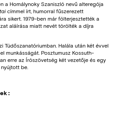
en a Homálynoky Szaniszló nevű alteregója
címmel írt, humorral fűszerezett
tai
ra sikert. 1979-ben már fölterjesztették a
zat aláírása miatt nevét törölték a díjra
zi Tüdőszanatóriumban. Halála után két évvel
k el munkásságát. Posztumusz Kossuth-
an erre az Írószövetség két vezetője és egy
nyújtott be.
sek: