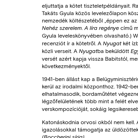
eljuttatja a kötet tiszteletpéldányait.
Takáts Gyula közös levelezőlapon köszö
nemzedék költészetéből „éppen ez az ár
című m
Nehéz szerelem. A líra regénye
Gyula leveleskönyvében olvasható.) 
recenziót ír a kötetről. A
két í
Nyugat
közli verseit. A
ba beküldött
Nyugat
Eg
versét azért kapja vissza Babitstól, mer
következményektől.
1941-ben állást kap a Belügyminisztér
kerül az irodalmi központhoz. 1942-be
elhatalmasodik, bordaműtétet végezne
légzőfelületének több mint a felét elve
verskompozícióját, sokáig legsikerese
Katonáskodnia orvosi okból nem kell. A
igazolásokkal támogatja az üldözötteke
.
(Boccherini sírja)