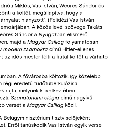
 Radnóti Miklós, Vas István, Weöres Sándor és
nti a költőt, megállapítva, hogy a
nyalat hiányzott”. (Felidézi Vas István
emoárjában. A közös levél szövege Takáts
Weöres Sándor a
ban elismerő
Nyugat
zben, majd a
folyamatosan
Magyar Csillag
című Hitler-ellenes
y modern zsarnokra
t az idős mester félti a fiatal költőt a várható
iumban. A fővárosba költözik, így közelebb
n régi eredetű tüdőtuberkulózisa
k rajta, melynek következtében
szti.
című nagyívű
Szanatóriumi elégia
bb versét a
közli.
Magyar Csillag
 Belügyminisztérium tisztviselőjeként
t. Erről tanúskodik Vas István egyik verse