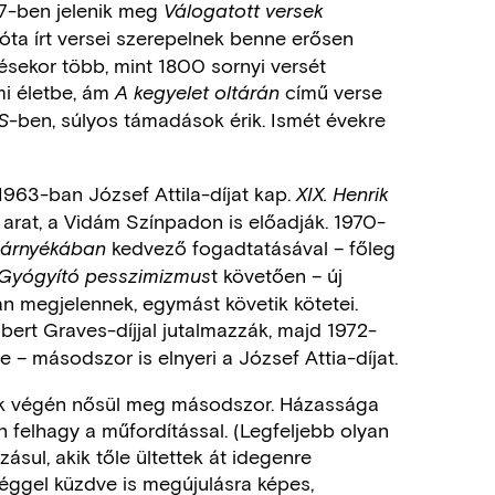
7-ben jelenik meg
Válogatott versek
óta írt versei szerepelnek benne erősen
tésekor több, mint 1800 sornyi versét
mi életbe, ám
című verse
A kegyelet oltárán
-ben, súlyos támadások érik. Ismét évekre
S
1963-ban József Attila-díjat kap.
XIX. Henrik
 arat, a Vidám Színpadon is előadják. 1970-
kedvező fogadtatásával – főleg
 árnyékában
t követően – új
Gyógyító pesszimizmus
an megjelennek, egymást követik kötetei.
bert Graves-díjjal jutalmazzák, majd 1972-
e – másodszor is elnyeri a József Attia-díjat.
vek végén nősül meg másodszor. Házassága
 felhagy a műfordítással. (Legfeljebb olyan
zásul, akik tőle ültettek át idegenre
séggel küzdve is megújulásra képes,