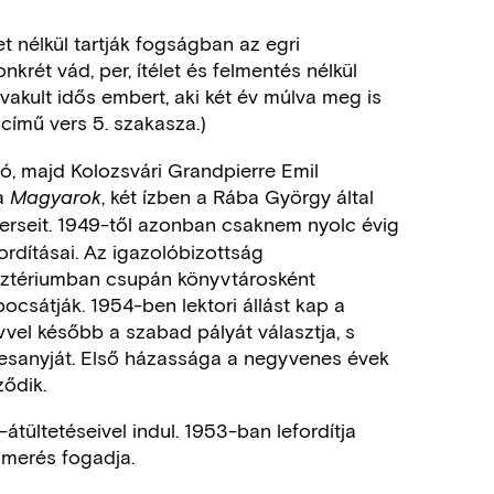
et nélkül tartják fogságban az egri
krét vád, per, ítélet és felmentés nélkül
kult idős embert, aki két év múlva meg is
című vers 5. szakasza.)
ló, majd Kolozsvári Grandpierre Emil
 a
, két ízben a Rába György által
Magyarok
verseit. 1949-től azonban csaknem nyolc évig
rdításai. Az igazolóbizottság
nisztériumban csupán könyvtárosként
bocsátják. 1954-ben lektori állást kap a
vel később a szabad pályát választja, s
desanyját. Első házassága a negyvenes évek
ződik.
tültetéseivel indul. 1953-ban lefordítja
ismerés fogadja.