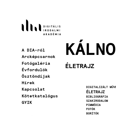
Ugrás
a
tartalomra
KÁLNO
A DIA-ról
Fő
Arcképcsarnok
navigáció
Fotógaléria
ÉLETRAJZ
Évfordulók
Ösztöndíjak
Hírek
DIGITALIZÁLT MŰV
Kapcsolat
ÉLETRAJZ
Kötetkatalógus
BIBLIOGRÁFIA
SZAKIRODALOM
GYIK
PIMMÉDIA
FOTÓK
BORÍTÓK