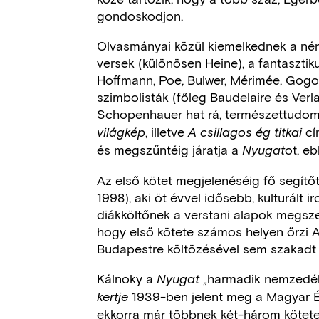
gondoskodjon.
Olvasmányai közül kiemelkednek a ném
versek (különösen Heine), a fantasztikus
Hoffmann, Poe, Bulwer, Mérimée, Gogol,
szimbolisták (főleg Baudelaire és Verl
Schopenhauer hat rá, természettudo
, illetve
cí
világkép
A csillagos ég titkai
és megszűntéig járatja a
ot, eb
Nyugat
Az első kötet megjelenéséig fő segít
1998), aki öt évvel idősebb, kulturált i
diákköltőnek a verstani alapok megsze
hogy első kötete számos helyen őrzi Ap
Budapestre költözésével sem szakadt m
Kálnoky a
„harmadik nemzedék
Nyugat
1939-ben jelent meg a Magyar É
kertje
ekkorra már többnek két-három kötete