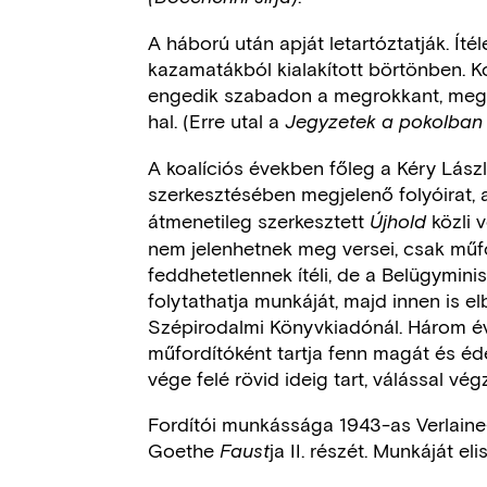
A háború után apját letartóztatják. Ítél
kazamatákból kialakított börtönben. Kon
engedik szabadon a megrokkant, megva
hal. (Erre utal a
Jegyzetek a pokolban
A koalíciós években főleg a Kéry Lász
szerkesztésében megjelenő folyóirat,
átmenetileg szerkesztett
közli 
Újhold
nem jelenhetnek meg versei, csak műfo
feddhetetlennek ítéli, de a Belügymi
folytathatja munkáját, majd innen is el
Szépirodalmi Könyvkiadónál. Három év
műfordítóként tartja fenn magát és é
vége felé rövid ideig tart, válással vég
Fordítói munkássága 1943-as Verlaine-á
Goethe
ja II. részét. Munkáját el
Faust