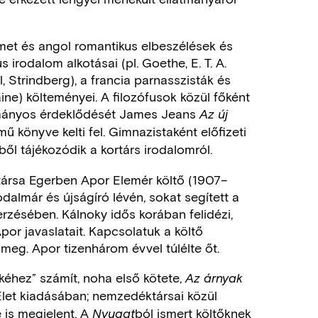
et és angol romantikus elbeszélések és
 irodalom alkotásai (pl. Goethe, E. T. A.
 Strindberg), a francia parnasszisták és
aine) költeményei. A filozófusok közül főként
mányos érdeklődését James Jeans
Az új
mű könyve kelti fel. Gimnazistaként előfizeti
ből tájékozódik a kortárs irodalomról.
őtársa Egerben Apor Elemér költő (1907–
rodalmár és újságíró lévén, sokat segített a
rzésében. Kálnoky idős korában felidézi,
or javaslatait. Kapcsolatuk a költő
eg. Apor tizenhárom évvel túlélte őt.
éhez” számít, noha első kötete,
Az árnyak
let kiadásában; nemzedéktársai közül
 is megjelent. A
ból ismert költőknek
Nyugat