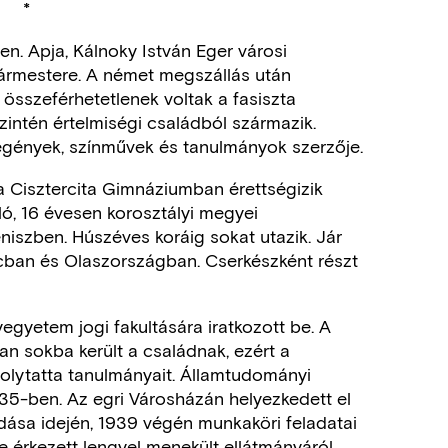
*
en. Apja, Kálnoky István Eger városi
ármestere. A német megszállás után
i összeférhetetlenek voltak a fasiszta
szintén értelmiségi családból származik.
regények, színművek és tanulmányok szerzője.
 a Cisztercita Gimnáziumban érettségizik
ó, 16 évesen korosztályi megyei
iszben. Húszéves koráig sokat utazik. Jár
cban és Olaszországban. Cserkészként részt
yetem jogi fakultására iratkozott be. A
n sokba került a családnak, ezért a
olytatta tanulmányait. Államtudományi
35-ben. Az egri Városházán helyezkedett el
odása idején, 1939 végén munkaköri feladatai
e érkezett lengyel menekült ellátmányáról