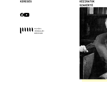
KÉZIRATOK
KERESÉS
SZAKÉRTŐ
Secondary
Kép
navigation
CEBOOK
YOUTUBE
Socials