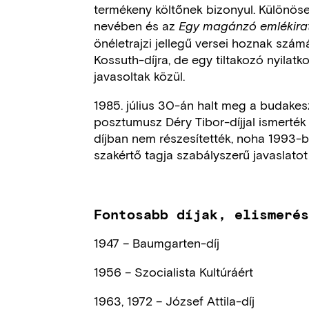
termékeny költőnek bizonyul. Különös
nevében és az
Egy magánzó emlékira
önéletrajzi jellegű versei hoznak számá
Kossuth-díjra, de egy tiltakozó nyilatko
javasoltak közül.
1985. július 30-án halt meg a budakes
posztumusz Déry Tibor-díjjal ismerté
díjban nem részesítették, noha 1993-b
szakértő tagja szabályszerű javaslatot 
Fontosabb díjak, elismeré
1947 – Baumgarten-díj
1956 – Szocialista Kultúráért
1963, 1972 – József Attila-díj