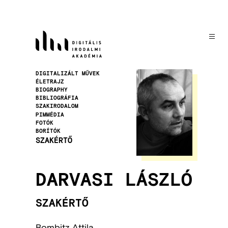
Ugrás
a
tartalomra
Kép
DIGITALIZÁLT MŰVEK
ÉLETRAJZ
BIOGRAPHY
BIBLIOGRÁFIA
SZAKIRODALOM
PIMMÉDIA
FOTÓK
BORÍTÓK
SZAKÉRTŐ
DARVASI LÁSZLÓ
SZAKÉRTŐ
Bombitz Attila