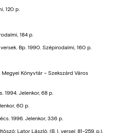
i, 120 p.
odalmi, 184 p.
 versek. Bp. 1990. Szépirodalmi, 160 p.
a Megyei Könyvtár – Szekszárd Város
. 1994. Jelenkor, 68 p.
lenkor, 60 p.
cs. 1996. Jelenkor, 336 p.
tószó: Lator László. (B. I. versei: 81–259. p.).