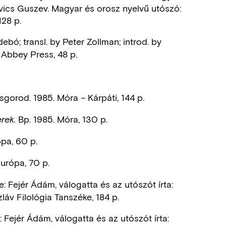
lovics Guszev. Magyar és orosz nyelvű utószó:
128 p.
bó; transl. by Peter Zollman; introd. by
 Abbey Press, 48 p.
sgorod. 1985. Móra – Kárpáti, 144 p.
Bp. 1985. Móra, 130 p.
rek.
pa, 60 p.
urópa, 70 p.
: Fejér Ádám, válogatta és az utószót írta:
áv Filológia Tanszéke, 184 p.
 Fejér Ádám, válogatta és az utószót írta: