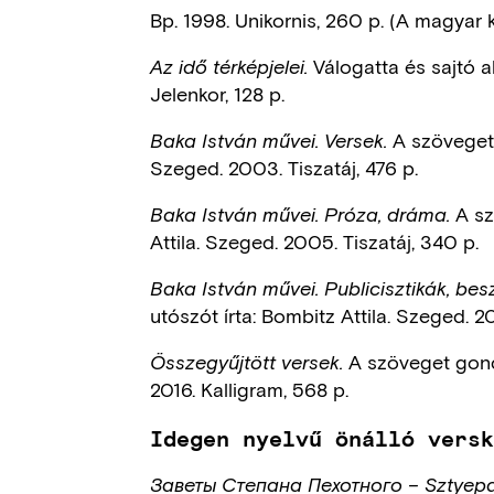
Bp. 1998. Unikornis, 260 p. (A magyar 
Válogatta és sajtó al
Az idő térképjelei.
Jelenkor, 128 p.
A szöveget 
Baka István művei. Versek.
Szeged. 2003. Tiszatáj, 476 p.
A sz
Baka István művei. Próza, dráma.
Attila. Szeged. 2005. Tiszatáj, 340 p.
Baka István művei. Publicisztikák, bes
utószót írta: Bombitz Attila. Szeged. 2
A szöveget gondo
Összegyűjtött versek.
2016. Kalligram, 568 p.
Idegen nyelvű önálló vers
Заветы Степана Пехотного – Sztyepa