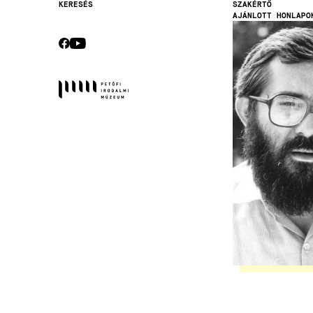
SZAKÉRTŐ
KERESÉS
AJÁNLOTT HONLAPO
Secondary
Kép
navigation
CEBOOK
YOUTUBE
Socials