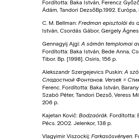
Fordította: Baka István, Ferencz Győz
Ádám, Tandori DezsőBp.1992. Európa, 
C. M. Bellman:
Fredman episztolái és d
István, Csordás Gábor, Gergely Ágnes.
Gennagyij Ajgi:
A sámán templomai av
Fordította: Baka István, Bede Anna, Cs
Tibor. Bp. [1998]. Osiris, 156 p.
Alekszandr Szergejevics Puskin:
A szö
Сладостной Фонтанов. Versek = Стих
Ferenc. Fordította: Baka István, Baran
Szabó Péter, Tandori Dezső, Veress Mi
206 p.
Kajetan Kovič:
Fordította: 
Bodzaórák.
Pécs. 2002. Jelenkor, 138 p.
Vlagyimir Viszockij:
Fo
Farkasösvényen.