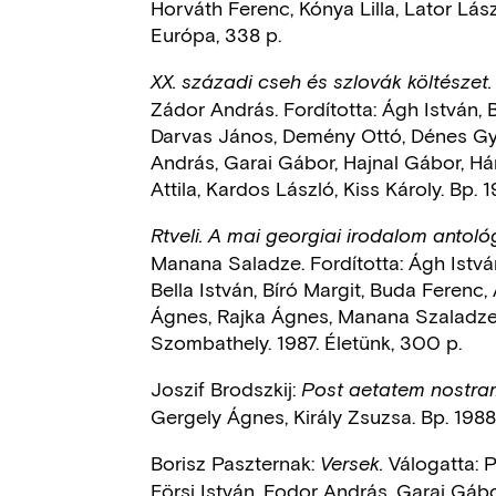
Horváth Ferenc, Kónya Lilla, Lator Lász
Európa, 338 p.
XX. századi cseh és szlovák költészet.
Zádor András. Fordította: Ágh István, B
Darvas János, Demény Ottó, Dénes Gy
András, Garai Gábor, Hajnal Gábor, Hár
Attila, Kardos László, Kiss Károly. Bp. 
Rtveli. A mai georgiai irodalom antológ
Manana Saladze. Fordította: Ágh István
Bella István, Bíró Margit, Buda Ferenc
Ágnes, Rajka Ágnes, Manana Szaladze, 
Szombathely. 1987. Életünk, 300 p.
Joszif Brodszkij:
Post aetatem nostra
Gergely Ágnes, Király Zsuzsa. Bp. 1988
Borisz Paszternak:
Válogatta: P
Versek.
Eörsi István, Fodor András, Garai Gábo