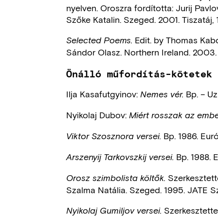
nyelven. Oroszra fordította: Jurij Pav
Szőke Katalin. Szeged. 2001. Tiszatáj, 
Edit. by Thomas Kabde
Selected Poems.
Sándor Olasz. Northern Ireland. 2003.
Önálló műfordítás-kötetek
Ilja Kasafutgyinov:
Bp. – Uz
Nemes vér.
Nyikolaj Dubov:
Miért rosszak az embe
Bp. 1986. Euró
Viktor Szosznora versei.
Bp. 1988. E
Arszenyij Tarkovszkij versei.
Szerkesztette
Orosz szimbolista költők.
Szalma Natália. Szeged. 1995. JATE Szl
Szerkesztette:
Nyikolaj Gumiljov versei.