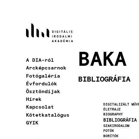
Ugrás
a
tartalomra
BAKA 
A DIA-ról
Fő
Arcképcsarnok
navigáció
Fotógaléria
BIBLIOGRÁFIA
Évfordulók
Ösztöndíjak
Hírek
DIGITALIZÁLT MŰV
Kapcsolat
ÉLETRAJZ
Kötetkatalógus
BIOGRAPHY
BIBLIOGRÁFIA
GYIK
SZAKIRODALOM
FOTÓK
BORÍTÓK