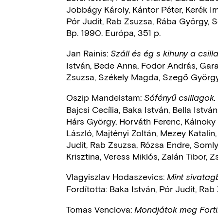
Jobbágy Károly, Kántor Péter, Kerék Im
Pór Judit, Rab Zsuzsa, Rába György, S
Bp. 1990. Európa, 351 p.
Jan Rainis:
Száll és ég s kihuny a csill
István, Bede Anna, Fodor András, Gara
Zsuzsa, Székely Magda, Szegő György,
Oszip Mandelstam:
Sófényű csillagok.
Bajcsi Cecília, Baka István, Bella Istv
Hárs György, Horváth Ferenc, Kálnoky 
László, Majtényi Zoltán, Mezey Katali
Judit, Rab Zsuzsa, Rózsa Endre, Somly
Krisztina, Veress Miklós, Zalán Tibor, Z
Vlagyiszlav Hodaszevics:
Mint sivatag
Fordította: Baka István, Pór Judit, Rab
Tomas Venclova:
Mondjátok meg Forti