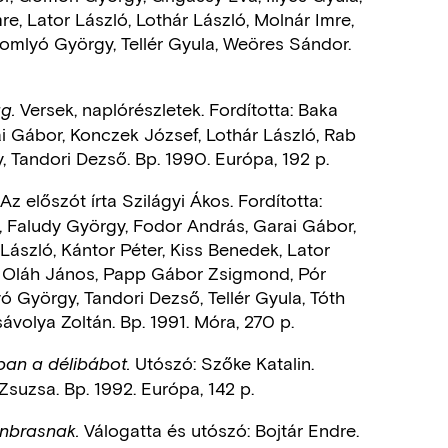
re, Lator László, Lothár László, Molnár Imre,
omlyó György, Tellér Gyula, Weöres Sándor.
Versek, naplórészletek. Fordította: Baka
ag.
i Gábor, Konczek József, Lothár László, Rab
 Tandori Dezső. Bp. 1990. Európa, 192 p.
Az előszót írta Szilágyi Ákos. Fordította:
án, Faludy György, Fodor András, Garai Gábor,
László, Kántor Péter, Kiss Benedek, Lator
n, Oláh János, Papp Gábor Zsigmond, Pór
ó György, Tandori Dezső, Tellér Gyula, Tóth
sávolya Zoltán. Bp. 1991. Móra, 270 p.
Utószó: Szőke Katalin.
ban a délibábot.
 Zsuzsa. Bp. 1992. Európa, 142 p.
Válogatta és utószó: Bojtár Endre.
nbrasnak.