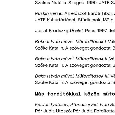
Szalma Natália. Szeged. 1995. JATE Sz
Az előszót Baróti Tibor, 
Puskin versei.
JATE Kultúrtörténeti Stúdiumok, 182 p.
Joszif Brodszkij:
Pécs. 1997. Jel
Új élet.
Vál
Baka István művei. Műfordítások I.
Szőke Katalin. A szöveget gondozta: Bo
Vál
Baka István művei. Műfordítások II.
Szőke Katalin. A szöveget gondozta: Bo
Vá
Baka István művei. Műfordítások III.
Szőke Katalin. A szöveget gondozta: Bo
Más fordítókkal közös műf
Fjodor Tyutcsev, Afanaszij Fet, Ivan Bu
Pór Judit. Utószó: Pór Judit. Fordította