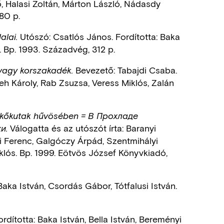
ő, Halasi Zoltán, Márton László, Nádasdy
80 p.
Utószó: Csatlós János. Fordította: Baka
alai.
 Bp. 1993. Századvég, 312 p.
Bevezető: Tabajdi Csaba.
agy korszakadék.
eh Károly, Rab Zsuzsa, Veress Miklós, Zalán
kőkutak hűvösében
= В Прохладе
Válogatta és az utószót írta: Baranyi
и.
yi Ferenc, Galgóczy Árpád, Szentmihályi
klós. Bp. 1999. Eötvös József Könyvkiadó,
Baka István, Csordás Gábor, Tótfalusi István.
rdította: Baka István, Bella István, Bereményi