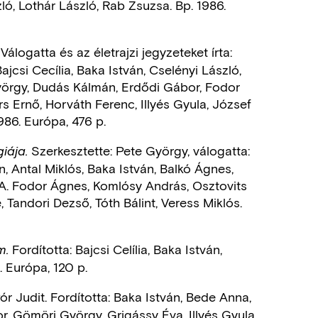
ló, Lothár László, Rab Zsuzsa. Bp. 1986.
Válogatta és az életrajzi jegyzeteket írta:
ajcsi Cecília, Baka István, Cselényi László,
örgy, Dudás Kálmán, Erdődi Gábor, Fodor
s Ernő, Horváth Ferenc, Illyés Gyula, József
1986. Európa, 476 p.
Szerkesztette: Pete György, válogatta:
iája.
, Antal Miklós, Baka István, Balkó Ágnes,
, A. Fodor Ágnes, Komlósy András, Osztovits
Tandori Dezső, Tóth Bálint, Veress Miklós.
Fordította: Bajcsi Celília, Baka István,
m.
. Európa, 120 p.
ór Judit. Fordította: Baka István, Bede Anna,
r, Gömöri György, Grigássy Éva, Illyés Gyula,