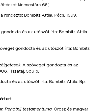
költészet kincsestára 66.)
á rendezte: Bombitz Attila. Pécs. 1999.
gondozta és az utószót írta: Bombitz Attila.
öveget gondozta és az utószót írta: Bombitz
A szöveget gondozta és az
zélgetések.
006. Tiszatáj, 356 p.
zta és az utószót írta: Bombitz Attila. Bp.
kötet
Orosz és magyar
n Pehotnij testamentuma.