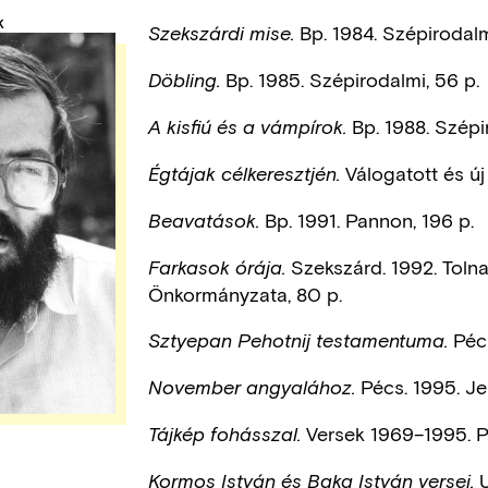
K
Bp. 1984. Szépirodalm
Szekszárdi mise.
Bp. 1985. Szépirodalmi, 56 p.
Döbling.
Bp. 1988. Szépir
A kisfiú és a vámpírok.
Válogatott és új
Égtájak célkeresztjén.
Bp. 1991. Pannon, 196 p.
Beavatások.
Szekszárd. 1992. Toln
Farkasok órája.
Önkormányzata, 80 p.
Pécs
Sztyepan Pehotnij testamentuma.
Pécs. 1995. Je
November angyalához.
Versek 1969–1995. Pé
Tájkép fohásszal.
U
Kormos István és Baka István versei.