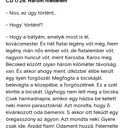
CD I/26. Három hiedelem
- Nos, ez úgy történt...
- Hogy’ történt?
- Hogy a bátyám, amelyik most is él,
kovácsmester. És hát fiatal legény vót még. Nem
legény, mán nős ember vót, de fiatalember vót,
nagyon huncut vót, ment Karosba. Karos meg
Becsked között olyan három kilóméter távolság
van. És akkor ahogy ment, útközbe’ elibe került
egy ilyen forgószél. Megfogta a bicskáját,
belevágta a közepébe, a forgószélnek. Ez a szél
elvitte a bicskát. Úgyhogy nem lett meg a bicska.
Csak harmadnapra, amikor egy házba be kellett
neki menni parasztoknál. Azt mondta, hogy ő
kívánkozott oda bemenni. S akkor ott feküdt egy
öregasszony az ágyon. Azt mondta neki: Gyere
csak ide, Árpád fiam! Odament hozzá. Felemelte