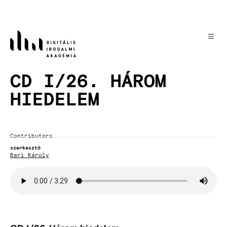
Skip
to
main
content
CD I/26. HÁROM
HIEDELEM
Contributors
szerkesztő
Bari Károly
Audio
file