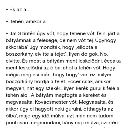
- És az a...
-...tehén, amikor a...
- Ja! Szintén úgy vót, hogy tehene vót, fejni járt a
bátyámnak a felesége, de nem vót tej. Úgyhogy
akkorába’ úgy mondták, hogy „ellopta a
boszorkány, elvitte a tejet”. Ilyen dó gok. No,
elvitte. És most a bátyám ment leskelődni, éccaka
ment leskelődni az ólba, ahol a tehén vót. Hogy
mégis meglesi mán, hogy hogy’ van ez, milyen
boszorkány hordja a tejet. Eccer csak, amikor
megyen, hát egy szekér... ilyen kerék gurul kifele a
tehén alól. A bátyám megfogta a kereket és
megvasalta. Kovácsmester vót. Megvasalta, és
akkor úgy el hagyott neki gurulni, otthagyta az
ólba’, majd egy idő múlva, azt mán nem tudom
pontosan megmondani, hány nap múlva, szintén