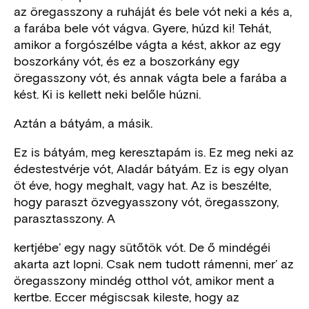
az öregasszony a ruháját és bele vót neki a kés a,
a farába bele vót vágva. Gyere, húzd ki! Tehát,
amikor a forgószélbe vágta a kést, akkor az egy
boszorkány vót, és ez a boszorkány egy
öregasszony vót, és annak vágta bele a farába a
kést. Ki is kellett neki belőle húzni.
Aztán a bátyám, a másik.
Ez is bátyám, meg keresztapám is. Ez meg neki az
édestestvérje vót, Aladár bátyám. Ez is egy olyan
öt éve, hogy meghalt, vagy hat. Az is beszélte,
hogy paraszt özvegyasszony vót, öregasszony,
parasztasszony. A
kertjébe’ egy nagy sütőtök vót. De ő mindégéi
akarta azt lopni. Csak nem tudott rámenni, mer’ az
öregasszony mindég otthol vót, amikor ment a
kertbe. Eccer mégiscsak kileste, hogy az