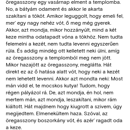
öregasszony egy vasárnap elment a templomba.
No, a bátyám odament és akkor le akarta
szakítani a tököt. Amikor leguggolt, hogy emeli fel,
mer’ egy nagy nehéz vót, ő meg még gyerek.
Akkor, azt mondja, mikor hozzányúlt, mind a két
keze mintha odatapadt vóna a tökhöz. Nem tudta
felemelni a kezét, nem tudta levenni egyszerűen
rúla. És addig mindég ott kelletett neki ülni, amíg
az öregasszony a templomból meg nem jött.
Mikor hazajött az öregasszony, meglátta. Hát
direkt ez az ő hatása alatt vót, hogy neki a kezét
nem lehetett levenni. Akkor azt mondta neki: Most
mán vidd el, te mocskos kutya! Tudom, hogy
régen pályázol rá. De, azt mondja, én hol, nem
mertem mán, azt mondja, leszakítani, mikor rám
kiáltott. Hát majdnem hogy kiugrott a szivem, úgy
megijedtem. Elmenekültem haza. Szóval, az
öregasszony boszorkány vót, és azér’ ragadt oda
a keze.