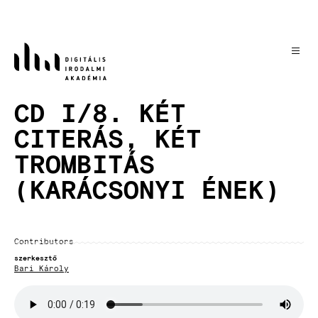
Skip
to
main
content
CD I/8. KÉT
CITERÁS, KÉT
TROMBITÁS
(KARÁCSONYI ÉNEK)
Contributors
szerkesztő
Bari Károly
Audio
file