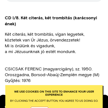
CD I/8. Két citerás, két trombitás (karácsonyi
ének)
Két citerás, két trombitás, vígan legyetek,
köztetek van Úr Jézus, örvendezzetek!
Mi is örülünk és vigadunk,
a mi Jézusunknak jó estét mondunk.
CSICSAK FERENC (magyarcigány), sz. 1950.
Oroszgadna, Borsod-Abaúj-Zemplén megye (M)
Gyűjtés: 1976
WE USE COOKIES ON THIS SITE TO ENHANCE YOUR USER
EXPERIENCE
BY CLICKING THE ACCEPT BUTTON, YOU AGREE TO US DOING SO.
PETŐFI LITERARY MUSEUM