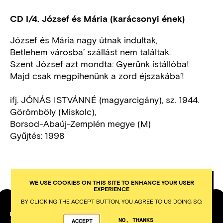
CD I/4. József és Mária (karácsonyi ének)
József és Mária nagy útnak indultak,
Betlehem városba’ szállást nem találtak.
Szent József azt mondta: Gyerünk istállóba!
Majd csak megpihenünk a zord éjszakába’!
ifj. JÓNÁS ISTVÁNNÉ (magyarcigány), sz. 1944.
Görömböly (Miskolc),
Borsod-Abaúj-Zemplén megye (M)
Gyűjtés: 1998
WE USE COOKIES ON THIS SITE TO ENHANCE YOUR USER
EXPERIENCE
BY CLICKING THE ACCEPT BUTTON, YOU AGREE TO US DOING SO.
PETŐFI LITERARY MUSEUM
NO, THANKS
ACCEPT
1053
BUDAPEST
KÁROLYI UTCA 16.