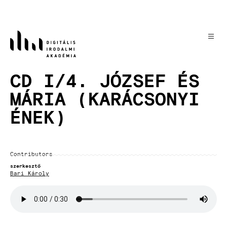
Skip
to
main
content
CD I/4. JÓZSEF ÉS
MÁRIA (KARÁCSONYI
ÉNEK)
Contributors
szerkesztő
Bari Károly
Audio
file