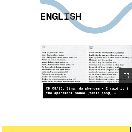
ENGLISH
CD 08/15. Bináj da phendem - I said it in
the apartment house (table song) 1