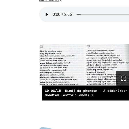
Bari Károly
Audio
file
CD 08/15. Bináj da phendem - A tömbházban
mondtam (asztali ének) 1