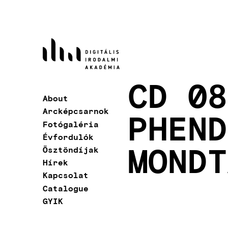
Skip
to
main
content
CD 08
About
Main
Arcképcsarnok
PHEND
navigation
Fotógaléria
Évfordulók
MONDT
Ösztöndíjak
Hírek
Kapcsolat
Catalogue
GYIK