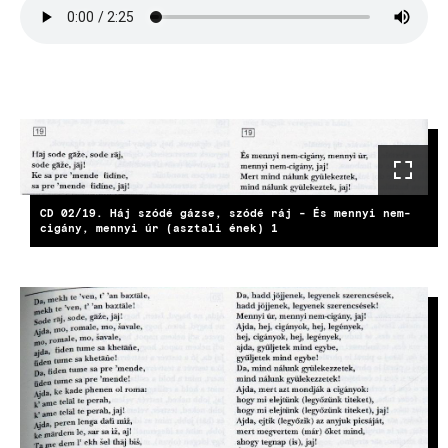
file
CD 02/19. Háj szódé gázse, szódé ráj - És mennyi nem-
cigány, mennyi úr (asztali ének) 1