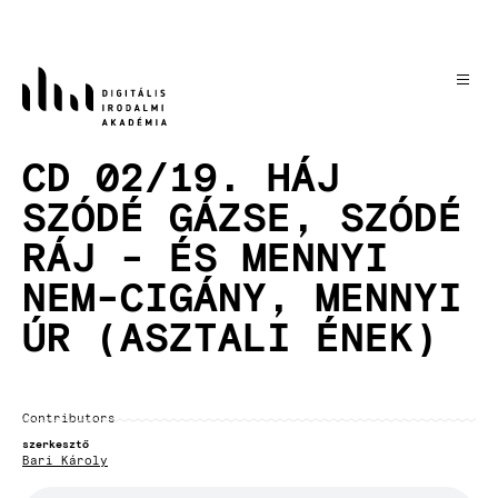
Skip
to
main
content
CD 02/19. HÁJ
SZÓDÉ GÁZSE, SZÓDÉ
RÁJ - ÉS MENNYI
NEM-CIGÁNY, MENNYI
ÚR (ASZTALI ÉNEK)
Contributors
szerkesztő
Bari Károly
Audio