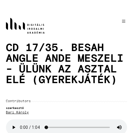
Skip
to
main
content
CD 17/35. BESAH
ANGLE ANDE MESZELI
- ÜLÜNK AZ ASZTAL
ELÉ (GYEREKJÁTÉK)
Contributors
szerkesztő
Bari Károly
Audio
file