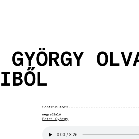
 GYÖRGY OLV
IBŐL
Contributors
megszólaló
Petri György
Audio
file