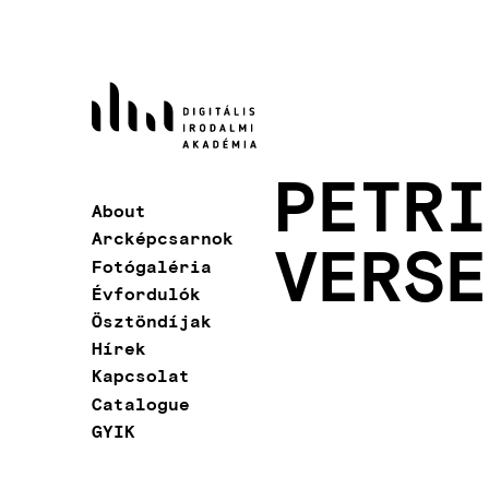
Skip
to
main
content
PETRI
About
Main
Arcképcsarnok
VERSE
navigation
Fotógaléria
Évfordulók
Ösztöndíjak
Hírek
Kapcsolat
Catalogue
GYIK